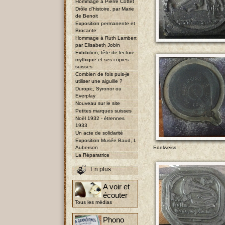
Hommage à Pierre Cottet
Drôle d'histoire, par Marie
de Benoit
Exposition permanente et
Brocante
Hommage à Ruth Lambert
par Elisabeth Jobin
Exhibition, tête de lecture
mythique et ses copies
suisses
Combien de fois puis-je
utiliser une aiguille ?
Duropic, Syronor ou
Everplay
Nouveau sur le site
Petites marques suisses
Noël 1932 - étrennes
1933
Un acte de solidarité
Exposition Musée Baud, L
Auberson
Edelweiss
La Réparatrice
En plus
A voir et
écouter
Tous les médias
Phono