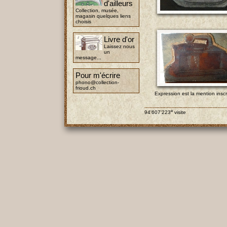
d'ailleurs
Collection, musée,
magasin quelques liens
choisis
Livre d'or
Laissez nous
un
message...
Pour m'écrire
phono@collection-
frioud.ch
Expression est la mention inscr
e
94'607'223
visite