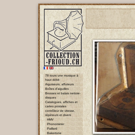
78 tours une musique à
haut débit
Aiguiseurs, affuteurs
Boîtes d'aiguilles
Brosses et balais nettoie-
disques
Catalogues, affiches et
cartes postales
contrôleur de vitesse,
répéteurs et divers
HMV
Phonometer
Paillard
Bakertone