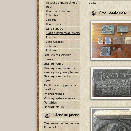
moteur de gramophone
Paillard
jouet
Thorens et Jaccard
A voir également
Columbia
Selecta
The Encore
sans marque
Blocs d impression divers
Phrynis
Starr Glasses
Selecta
Reflexon
Disques et Cylindres
Events
Gramophones
Gramophones Jouets et
jouets pour gramophones
Gramophones suisses
Livre
Pavillons et supports de
pavillons
Phonographes
Phonographes suisses
Portables
Reproducteurs
L'écho du phono
Que sait-on sur la marque
Phrynis ?