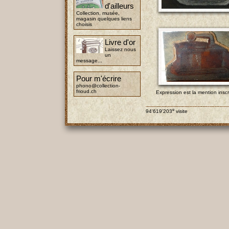
d'ailleurs
Collection, musée,
magasin quelques liens
choisis
Livre d'or
Laissez nous
un
message...
Pour m'écrire
phono@collection-
frioud.ch
Expression est la mention inscr
e
94'619'203
visite