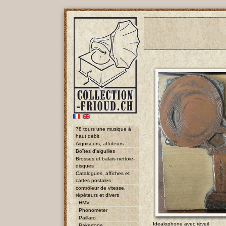
78 tours une musique à
haut débit
Aiguiseurs, affuteurs
Boîtes d'aiguilles
Brosses et balais nettoie-
disques
Catalogues, affiches et
cartes postales
contrôleur de vitesse,
répéteurs et divers
HMV
Phonometer
Paillard
Idealophone avec réveil
Bakertone