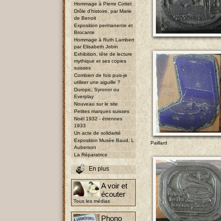
Hommage à Pierre Cottet
Drôle d'histoire, par Marie
de Benoit
Exposition permanente et
Brocante
Hommage à Ruth Lambert
par Elisabeth Jobin
Exhibition, tête de lecture
mythique et ses copies
suisses
Combien de fois puis-je
utiliser une aiguille ?
Duropic, Syronor ou
Everplay
Nouveau sur le site
Petites marques suisses
Noël 1932 - étrennes
1933
Un acte de solidarité
Exposition Musée Baud, L
Paillard
Auberson
La Réparatrice
En plus
A voir et
écouter
Tous les médias
Phono