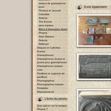
moteur de gramophone
A voir également
jouet
Thorens et Jaccard
Columbia
Selecta
The Encore
sans marque
Blocs d impression divers
Phrynis
Starr Glasses
Selecta
Reflexon
Disques et Cylindres
Events
Gramophones
Gramophones Jouets et
jouets pour gramophones
Gramophones suisses
Livre
Pavillons et supports de
pavillons
Phonographes
Phonographes suisses
Portables
Reproducteurs
L'écho du phono
Que sait-on sur la marque
Phrynis ?