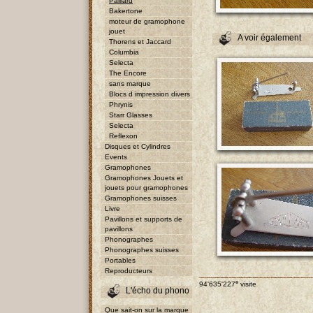
Paillard
Bakertone
moteur de gramophone
jouet
A voir également
Thorens et Jaccard
Columbia
Selecta
The Encore
sans marque
Blocs d impression divers
Phrynis
Starr Glasses
Selecta
Reflexon
Disques et Cylindres
Events
Gramophones
Gramophones Jouets et
jouets pour gramophones
Gramophones suisses
Livre
Pavillons et supports de
pavillons
Phonographes
Phonographes suisses
Portables
Reproducteurs
e
94'635'227
visite
L'écho du phono
Que sait-on sur la marque