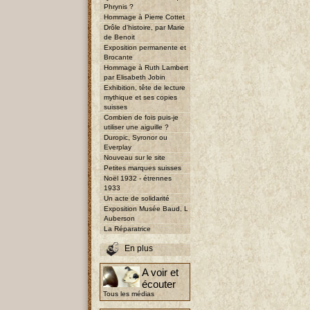
Phrynis ?
Hommage à Pierre Cottet
Drôle d'histoire, par Marie
de Benoit
Exposition permanente et
Brocante
Hommage à Ruth Lambert
par Elisabeth Jobin
Exhibition, tête de lecture
mythique et ses copies
suisses
Combien de fois puis-je
utiliser une aiguille ?
Duropic, Syronor ou
Everplay
Nouveau sur le site
Petites marques suisses
Noël 1932 - étrennes
1933
Un acte de solidarité
Exposition Musée Baud, L
Auberson
La Réparatrice
En plus
A voir et
écouter
Tous les médias