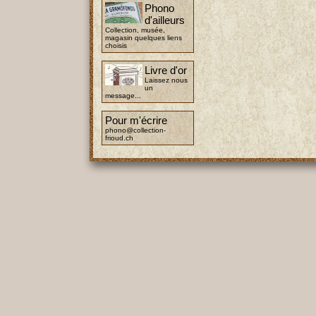
Phono
d'ailleurs
Collection, musée,
magasin quelques liens
choisis
Livre d'or
Laissez nous
un
message...
Pour m'écrire
phono@collection-
frioud.ch