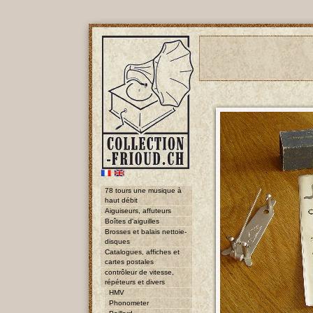
78 tours une musique à
haut débit
Aiguiseurs, affuteurs
Boîtes d'aiguilles
Brosses et balais nettoie-
disques
Catalogues, affiches et
cartes postales
contrôleur de vitesse,
répéteurs et divers
HMV
Phonometer