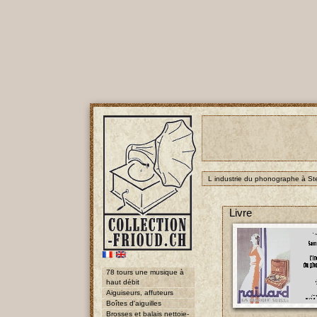
L industrie du phonographe à St
Livre
78 tours une musique à
haut débit
Aiguiseurs, affuteurs
Boîtes d'aiguilles
Brosses et balais nettoie-