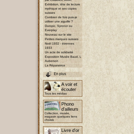
Exhibition, tête de lecture
mythique et ses copies
suisses
Combien de fois puis-je
utiliser une aiguille ?
Duropic, Syronor ou
Everplay
Nouveau sur le site
Petites marques suisses
Noël 1932 - étrennes
1933
Un acte de solidarité
Exposition Musée Baud, L
Auberson
La Réparatrice
En plus
A voir et
écouter
Tous les médias
Phono
d'ailleurs
Collection, musée,
magasin quelques liens
choisis
Livre d'or