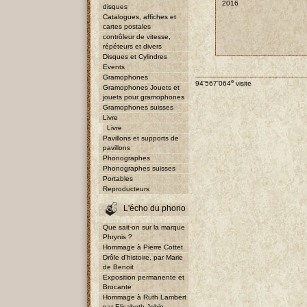
2016
disques
Catalogues, affiches et
cartes postales
contrôleur de vitesse,
répéteurs et divers
Disques et Cylindres
Events
Gramophones
e
94'567'064
visite
Gramophones Jouets et
jouets pour gramophones
Gramophones suisses
Livre
Livre
Pavillons et supports de
pavillons
Phonographes
Phonographes suisses
Portables
Reproducteurs
L'écho du phono
Que sait-on sur la marque
Phrynis ?
Hommage à Pierre Cottet
Drôle d'histoire, par Marie
de Benoit
Exposition permanente et
Brocante
Hommage à Ruth Lambert
par Elisabeth Jobin