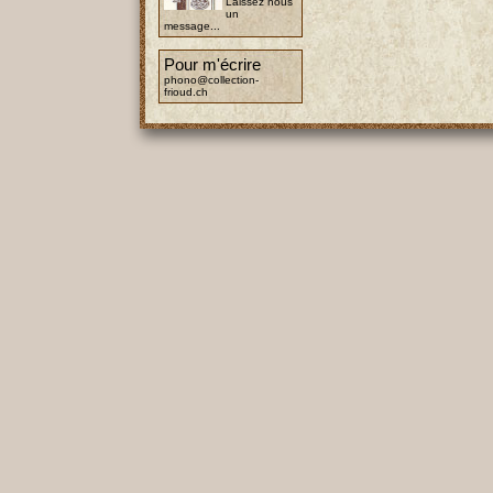
Laissez nous
un
message...
Pour m'écrire
phono@collection-
frioud.ch