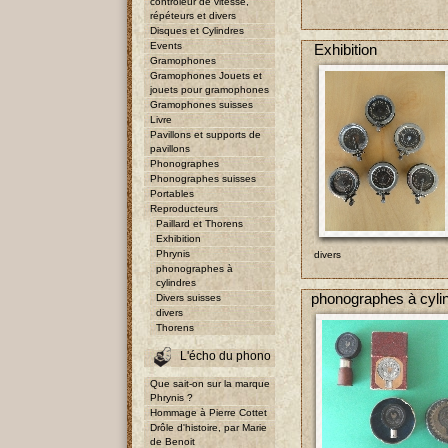
contrôleur de vitesse,
répéteurs et divers
Disques et Cylindres
Events
Exhibition
Gramophones
Gramophones Jouets et
jouets pour gramophones
Gramophones suisses
Livre
Pavillons et supports de
pavillons
Phonographes
Phonographes suisses
Portables
Reproducteurs
Paillard et Thorens
Exhibition
Phrynis
divers
phonographes à
cylindres
phonographes à cyli
Divers suisses
divers
Thorens
L'écho du phono
Que sait-on sur la marque
Phrynis ?
Hommage à Pierre Cottet
Drôle d'histoire, par Marie
de Benoit