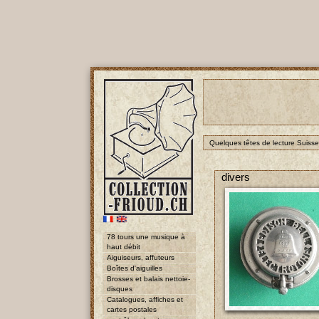
Quelques têtes de lecture Suisse
divers
78 tours une musique à
haut débit
Aiguiseurs, affuteurs
Boîtes d'aiguilles
Brosses et balais nettoie-
disques
Catalogues, affiches et
cartes postales