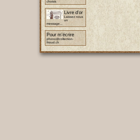
choisis
Livre d'or
Laissez nous
un
message...
Pour m'écrire
phono@collection-
frioud.ch