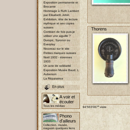
Exposition permanente et
Brocante
Hommage à Ruth Lambert
par Elisabeth Jobin
Exhibition, tête de lecture
mythique et ses copies
suisses
Thorens
Combien de fois puis-je
utiliser une aiguille ?
Duropic, Syronor ou
Everplay
Nouveau sur le site
Petites marques suisses
Noël 1932 - étrennes
1933
Un acte de solidarité
Exposition Musée Baud, L
Auberson
La Réparatrice
En plus
A voir et
écouter
Tous les médias
e
94'563'087
visite
Phono
d'ailleurs
Collection, musée,
magasin quelques liens