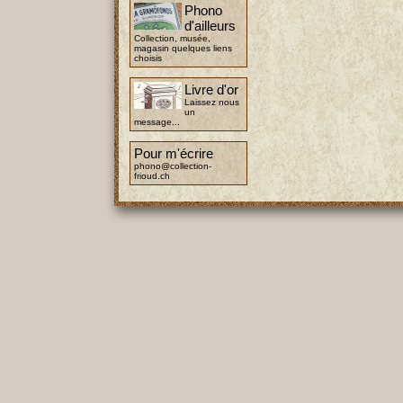
Phono
d'ailleurs
Collection, musée,
magasin quelques liens
choisis
Livre d'or
Laissez nous
un
message...
Pour m'écrire
phono@collection-
frioud.ch