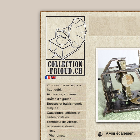
78 tours une musique à
haut débit
Aiguiseurs, affuteurs
Boîtes d'aiguilles
Brosses et balais nettoie-
disques
Catalogues, affiches et
cartes postales
contrôleur de vitesse,
répéteurs et divers
HMV
A voir également
Phonometer