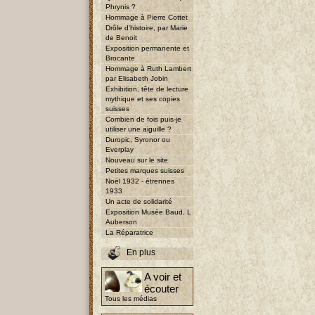
Phrynis ?
Hommage à Pierre Cottet
Drôle d'histoire, par Marie
de Benoit
Exposition permanente et
Brocante
Hommage à Ruth Lambert
par Elisabeth Jobin
Exhibition, tête de lecture
mythique et ses copies
suisses
Combien de fois puis-je
utiliser une aiguille ?
Duropic, Syronor ou
Everplay
Nouveau sur le site
Petites marques suisses
Noël 1932 - étrennes
1933
Un acte de solidarité
Exposition Musée Baud, L
Auberson
La Réparatrice
En plus
A voir et
écouter
Tous les médias