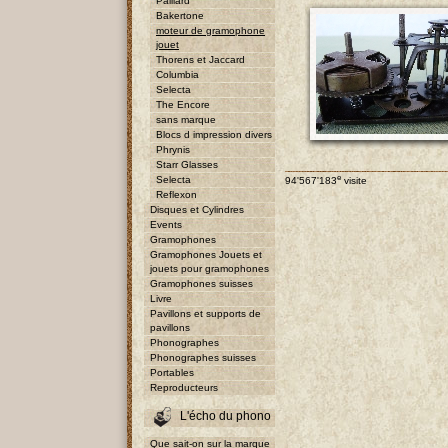
Paillard
Bakertone
moteur de gramophone
jouet
Thorens et Jaccard
Columbia
Selecta
The Encore
sans marque
Blocs d impression divers
Phrynis
Starr Glasses
e
Selecta
94'567'183
visite
Reflexon
Disques et Cylindres
Events
Gramophones
Gramophones Jouets et
jouets pour gramophones
Gramophones suisses
Livre
Pavillons et supports de
pavillons
Phonographes
Phonographes suisses
Portables
Reproducteurs
L'écho du phono
Que sait-on sur la marque