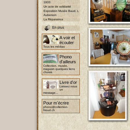
1933
Un acte de solidarité
Exposition Musée Baud, L
Auberson
La Réparatrice
En plus
A voir et
écouter
Tous les médias
Phono
d'ailleurs
Collection, musée,
magasin quelques liens
choisis
Livre d'or
Laissez nous
un
message...
Pour m'écrire
phono@collection-
frioud.ch