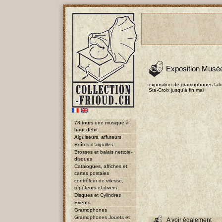
Exposition Musé
exposition de gramophones fab
Ste-Croix jusqu'à fin mai
78 tours une musique à
haut débit
Aiguiseurs, affuteurs
Boîtes d'aiguilles
Brosses et balais nettoie-
disques
Catalogues, affiches et
cartes postales
contrôleur de vitesse,
répéteurs et divers
Disques et Cylindres
Events
Gramophones
Gramophones Jouets et
A voir également