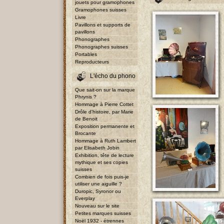
jouets pour gramophones
Gramophones suisses
Livre
Pavillons et supports de
pavillons
Phonographes
Phonographes suisses
Portables
Reproducteurs
L'écho du phono
Que sait-on sur la marque
Phrynis ?
Hommage à Pierre Cottet
Drôle d'histoire, par Marie
de Benoit
Exposition permanente et
Brocante
Hommage à Ruth Lambert
par Elisabeth Jobin
Exhibition, tête de lecture
mythique et ses copies
suisses
Combien de fois puis-je
utiliser une aiguille ?
Duropic, Syronor ou
Everplay
Nouveau sur le site
Petites marques suisses
Noël 1932 - étrennes