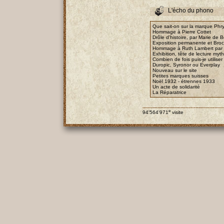
L'écho du phono
Que sait-on sur la marque Phry
Hommage à Pierre Cottet
Drôle d'histoire, par Marie de B
Exposition permanente et Bro
Hommage à Ruth Lambert par E
Exhibition, tête de lecture myt
Combien de fois puis-je utiliser
Duropic, Syronor ou Everplay
Nouveau sur le site
Petites marques suisses
Noël 1932 - étrennes 1933
Un acte de solidarité
La Réparatrice
e
94'564'971
visite