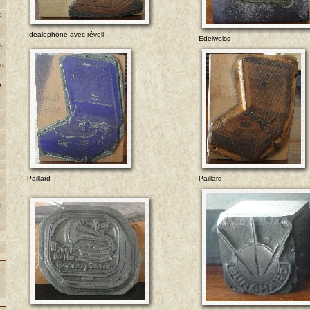
t
e
Idealophone avec réveil
Edelweiss
t
rt
e
Paillard
Paillard
 L