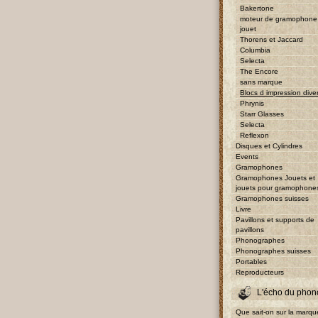
Bakertone
moteur de gramophone
jouet
Thorens et Jaccard
Columbia
Selecta
The Encore
sans marque
Blocs d impression dive
Phrynis
Starr Glasses
Selecta
Reflexon
Disques et Cylindres
Events
Gramophones
Gramophones Jouets et
jouets pour gramophone
Gramophones suisses
Livre
Pavillons et supports de
pavillons
Phonographes
Phonographes suisses
Portables
Reproducteurs
L'écho du phon
Que sait-on sur la marqu