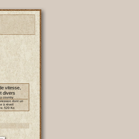
de vitesse,
t divers
y country
mpression dont un
e à réveil
es:
520 Ko