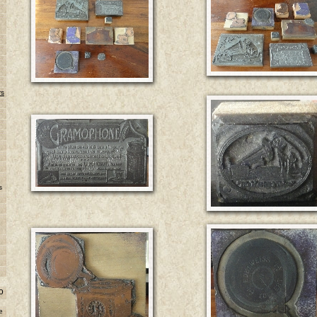
rs
s
o
e