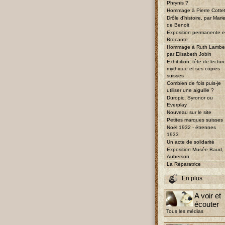
Phrynis ?
Hommage à Pierre Cotte
Drôle d'histoire, par Mari
de Benoit
Exposition permanente e
Brocante
Hommage à Ruth Lambe
par Elisabeth Jobin
Exhibition, tête de lectur
mythique et ses copies
suisses
Combien de fois puis-je
utiliser une aiguille ?
Duropic, Syronor ou
Everplay
Nouveau sur le site
Petites marques suisses
Noël 1932 - étrennes
1933
Un acte de solidarité
Exposition Musée Baud,
Auberson
La Réparatrice
En plus
A voir et
écouter
Tous les médias