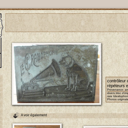
contrôleur 
répéteurs e
Provenance: an
divers bloc d'i
-
rare Idealophon
Photos original
A voir également