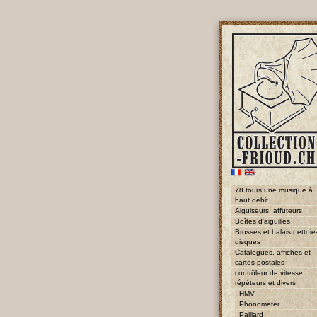
78 tours une musique à
haut débit
Aiguiseurs, affuteurs
Boîtes d'aiguilles
Brosses et balais nettoie
disques
Catalogues, affiches et
cartes postales
contrôleur de vitesse,
répéteurs et divers
HMV
Phonometer
Paillard