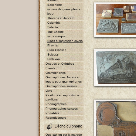
Paillard
Bakertone
moteur de gramophone
jouet
Thorens et Jaccard
Columbia
Selecta
The Encore
sans marque
Blocs d impression divers
Phrynis
Starr Glasses
Selecta
Reflexon
Disques et Cylindres
Events
Gramophones
Gramophones Jouets et
jouets pour gramophones
Gramophones suisses
Livre
Pavillons et supports de
pavillons
Phonographes
Phonographes suisses
Portables
Reproducteurs
L'écho du phono
Que sait-on sur la marque