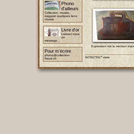
Phono
d'ailleurs
Collection, musée,
magasin quelques liens
choisis
Livre d'or
Laissez nous
un
message...
Expression est la mention inscr
Pour m'écrire
phono@collection-
e
94'562'591
visite
frioud.ch