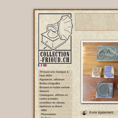
78 tours une musique à
haut débit
Aiguiseurs, affuteurs
Boîtes d'aiguilles
Brosses et balais nettoie-
disques
Catalogues, affiches et
cartes postales
contrôleur de vitesse,
répéteurs et divers
HMV
A voir également
Phonometer