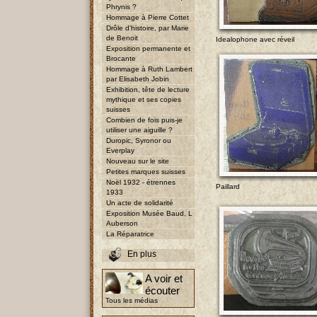
Phrynis ?
Hommage à Pierre Cottet
Drôle d'histoire, par Marie
de Benoit
Idealophone avec réveil
Exposition permanente et
Brocante
Hommage à Ruth Lambert
par Elisabeth Jobin
Exhibition, tête de lecture
mythique et ses copies
suisses
Combien de fois puis-je
utiliser une aiguille ?
Duropic, Syronor ou
Everplay
Nouveau sur le site
Petites marques suisses
Noël 1932 - étrennes
Paillard
1933
Un acte de solidarité
Exposition Musée Baud, L
Auberson
La Réparatrice
En plus
A voir et
écouter
Tous les médias