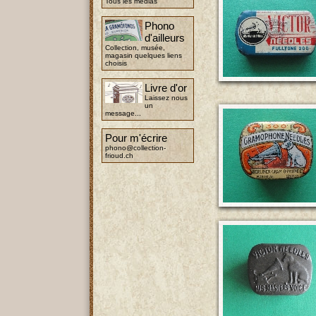
Tous les médias
Phono
d'ailleurs
Collection, musée,
magasin quelques liens
choisis
Livre d'or
Laissez nous
un
message...
Pour m'écrire
phono@collection-
frioud.ch