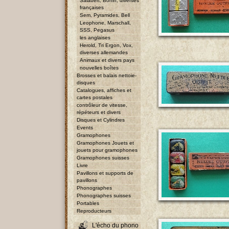
Salabert, Bohin, diverses
françaises
Sem, Pyramides, Bell
Leophone, Marschall,
SSS, Pegasus
les anglaises
Herold, Tri Ergon, Vox,
diverses allemandes
Animaux et divers pays
nouvelles boîtes
Brosses et balais nettoie-
disques
Catalogues, affiches et
cartes postales
contrôleur de vitesse,
répéteurs et divers
Disques et Cylindres
Events
Gramophones
Gramophones Jouets et
jouets pour gramophones
Gramophones suisses
Livre
Pavillons et supports de
pavillons
Phonographes
Phonographes suisses
Portables
Reproducteurs
L'écho du phono