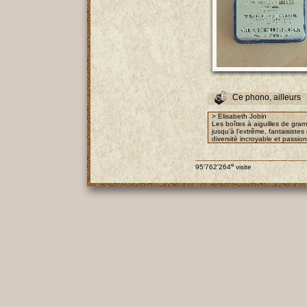
Ce phono, ailleurs
> Elisabeth Jobin
Les boîtes à aiguilles de gra
jusqu’à l’extrême, fantaisist
diversité incroyable et passio
e
95'762'264
visite