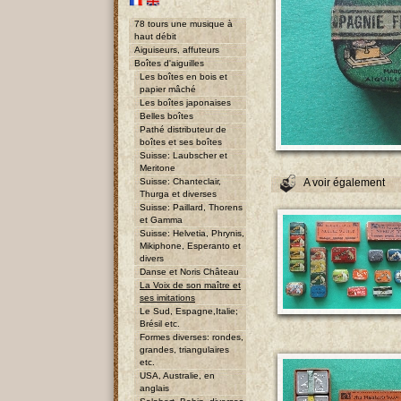
78 tours une musique à
haut débit
Aiguiseurs, affuteurs
Boîtes d'aiguilles
Les boîtes en bois et
papier mâché
Les boîtes japonaises
Belles boîtes
Pathé distributeur de
boîtes et ses boîtes
Suisse: Laubscher et
Meritone
Suisse: Chanteclair,
A voir également
Thurga et diverses
Suisse: Paillard, Thorens
et Gamma
Suisse: Helvetia, Phrynis,
Mikiphone, Esperanto et
divers
Danse et Noris Château
La Voix de son maître et
ses imitations
Le Sud, Espagne,Italie;
Brésil etc.
Formes diverses: rondes,
grandes, triangulaires
etc.
USA, Australie, en
anglais