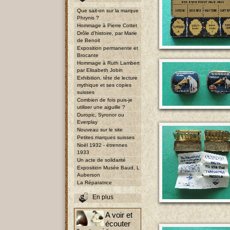
Que sait-on sur la marque
Phrynis ?
Hommage à Pierre Cottet
Drôle d'histoire, par Marie
de Benoit
Exposition permanente et
Brocante
Hommage à Ruth Lambert
par Elisabeth Jobin
Exhibition, tête de lecture
mythique et ses copies
suisses
Combien de fois puis-je
utiliser une aiguille ?
Duropic, Syronor ou
Everplay
Nouveau sur le site
Petites marques suisses
Noël 1932 - étrennes
1933
Un acte de solidarité
Exposition Musée Baud, L
Auberson
La Réparatrice
En plus
A voir et
écouter