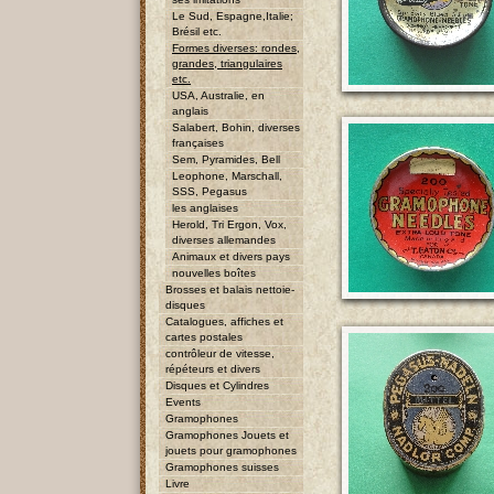
Le Sud, Espagne,Italie;
Brésil etc.
Formes diverses: rondes,
grandes, triangulaires
etc.
USA, Australie, en
anglais
Salabert, Bohin, diverses
françaises
Sem, Pyramides, Bell
Leophone, Marschall,
SSS, Pegasus
les anglaises
Herold, Tri Ergon, Vox,
diverses allemandes
Animaux et divers pays
nouvelles boîtes
Brosses et balais nettoie-
disques
Catalogues, affiches et
cartes postales
contrôleur de vitesse,
répéteurs et divers
Disques et Cylindres
Events
Gramophones
Gramophones Jouets et
jouets pour gramophones
Gramophones suisses
Livre