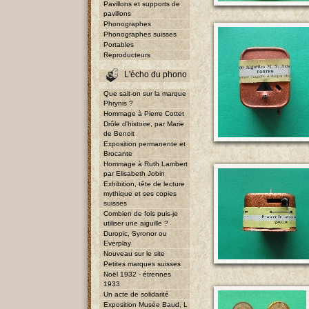
Pavillons et supports de
pavillons
Phonographes
Phonographes suisses
Portables
Reproducteurs
L'écho du phono
Que sait-on sur la marque
Phrynis ?
Hommage à Pierre Cottet
Drôle d'histoire, par Marie
de Benoit
Exposition permanente et
Brocante
Hommage à Ruth Lambert
par Elisabeth Jobin
Exhibition, tête de lecture
mythique et ses copies
suisses
Combien de fois puis-je
utiliser une aiguille ?
Duropic, Syronor ou
Everplay
Nouveau sur le site
Petites marques suisses
Noël 1932 - étrennes
1933
Un acte de solidarité
Exposition Musée Baud, L