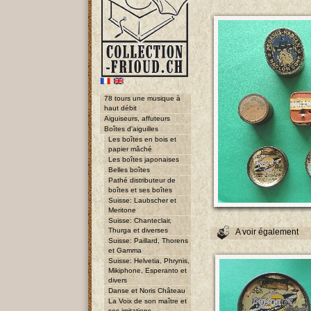
78 tours une musique à
haut débit
Aiguiseurs, affuteurs
Boîtes d'aiguilles
Les boîtes en bois et
papier mâché
Les boîtes japonaises
Belles boîtes
Pathé distributeur de
boîtes et ses boîtes
Suisse: Laubscher et
Meritone
Suisse: Chanteclair,
Thurga et diverses
A voir également
Suisse: Paillard, Thorens
et Gamma
Suisse: Helvetia, Phrynis,
Mikiphone, Esperanto et
divers
Danse et Noris Château
La Voix de son maître et
ses imitations