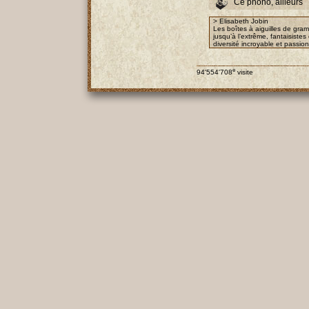
Ce phono, ailleurs
> Elisabeth Jobin
Les boîtes à aiguilles de gra
jusqu’à l’extrême, fantaisist
diversité incroyable et passio
e
94'554'708
visite