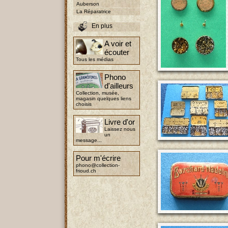
Auberson
La Réparatrice
En plus
A voir et
écouter
Tous les médias
Phono
d'ailleurs
Collection, musée,
magasin quelques liens
choisis
Livre d'or
Laissez nous
un
message...
Pour m'écrire
phono@collection-
frioud.ch