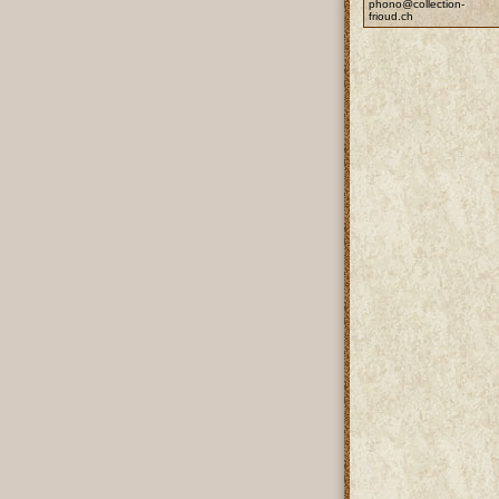
phono@collection-
frioud.ch