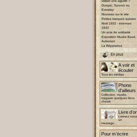
utiliser une aiguille ?
Duropic, Syronor ou
Everplay
Nouveau sur le site
Petites marques suisses
Noël 1932 - étrennes
1933
Un acte de solidarité
Exposition Musée Baud,
Auberson
La Réparatrice
En plus
A voir et
écouter
Tous les médias
Phono
d'ailleurs
Collection, musée,
magasin quelques liens
choisis
Livre d'or
Laissez nous
un
message...
Pour m'écrire