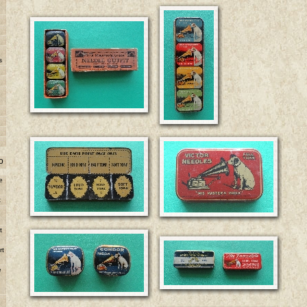
s
o
e
t
e
t
rt
e