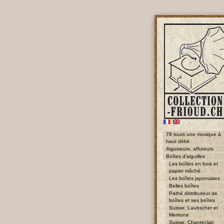
78 tours une musique à
haut débit
Aiguiseurs, affuteurs
Boîtes d'aiguilles
Les boîtes en bois et
papier mâché
Les boîtes japonaises
Belles boîtes
Pathé distributeur de
boîtes et ses boîtes
Suisse: Laubscher et
Meritone
Suisse: Chanteclair,