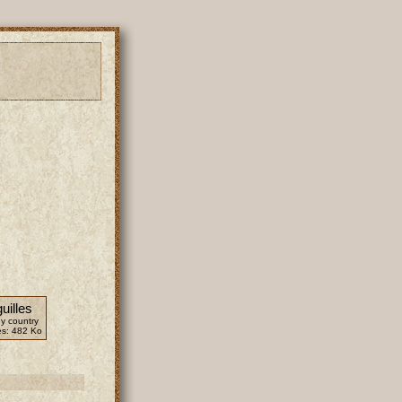
uilles
y country
es:
482 Ko