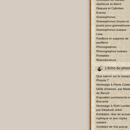
répéteurs et divers
Disques et Cylindres
Events
Gramophones
Gramophones Jouets et
jouets pour gramophone
Gramophones suisses
Livre
Pavillons et supports de
pavillons
Phonographes
Phonographes suisses
Portables
Reproducteurs
L'écho du phon
Que sait-on sur la marqu
Phrynis ?
Hommage à Pierre Cotte
Drôle d'histoire, par Mari
de Benoit
Exposition permanente e
Brocante
Hommage à Ruth Lambe
par Elisabeth Jobin
Exhibition, tête de lectur
mythique et ses copies
suisses
Combien de fois puis-je