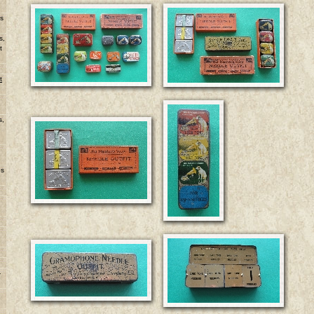
ns
s,
t
u
t
s,
es
-