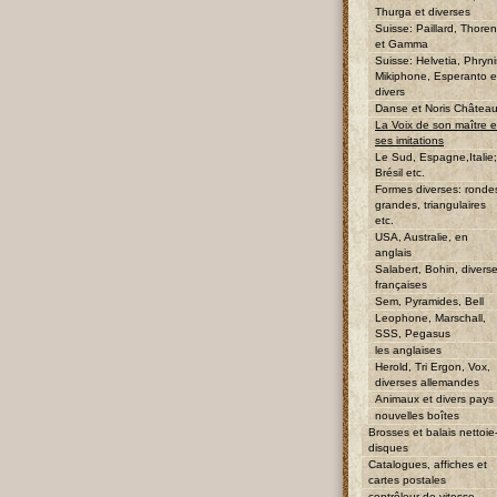
Thurga et diverses
Suisse: Paillard, Thore
et Gamma
Suisse: Helvetia, Phryni
Mikiphone, Esperanto e
divers
Danse et Noris Châtea
La Voix de son maître e
ses imitations
Le Sud, Espagne,Italie;
Brésil etc.
Formes diverses: ronde
grandes, triangulaires
etc.
USA, Australie, en
anglais
Salabert, Bohin, divers
françaises
Sem, Pyramides, Bell
Leophone, Marschall,
SSS, Pegasus
les anglaises
Herold, Tri Ergon, Vox,
diverses allemandes
Animaux et divers pays
nouvelles boîtes
Brosses et balais nettoie
disques
Catalogues, affiches et
cartes postales
contrôleur de vitesse,