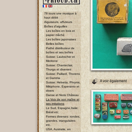
78 tours une musique à
haut débit
Aiguiseurs, affuteurs
Boîtes d'aiguilles
Les boîtes en bois et
papier mâché
Les boîtes japonaises
Belles boîtes
Pathé distributeur de
boîtes et ses boîtes
Suisse: Laubscher et
Meritone
Suisse: Chanteclair,
Thurga et diverses
Suisse: Paillard, Thorens
et Gamma
A voir également
Suisse: Helvetia, Phrynis,
Mikiphone, Esperanto et
divers
Danse et Noris Château
La Voix de son maître et
ses imitations
Le Sud, Espagne,Italie;
Brésil etc.
Formes diverses: rondes,
grandes, triangulaires
etc.
USA, Australie, en