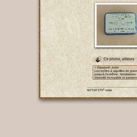
Ce phono, ailleurs
> Elisabeth Jobin
Les boîtes à aiguilles de gra
jusqu’à l’extrême, fantaisist
diversité incroyable et passio
e
94'538'370
visite