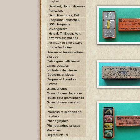
anglais
Salabert, Bohin, diverses
françaises
Sem, Pyramides, Bell
Leophone, Marschall,
SSS, Pegasus
les anglaises
Herold, Tri Ergon, Vox,
diverses allemandes
Animaux et divers pays
nouvelles boîtes
Brosses et balais nettoie-
disques
Catalogues, affiches et
cartes postales
contrôleur de vitesse,
répéteurs et divers
Disques et Cylindres
Events
Gramophones
Gramophones Jouets et
jouets pour gramophones
Gramophones suisses
Livre
Pavillons et supports de
pavillons
Phonographes
Phonographes suisses
Portables
Reproducteurs