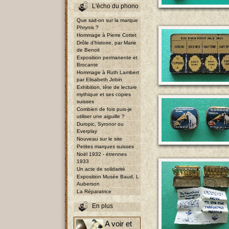
L'écho du phono
Que sait-on sur la marque
Phrynis ?
Hommage à Pierre Cottet
Drôle d'histoire, par Marie
de Benoit
Exposition permanente et
Brocante
Hommage à Ruth Lambert
par Elisabeth Jobin
Exhibition, tête de lecture
mythique et ses copies
suisses
Combien de fois puis-je
utiliser une aiguille ?
Duropic, Syronor ou
Everplay
Nouveau sur le site
Petites marques suisses
Noël 1932 - étrennes
1933
Un acte de solidarité
Exposition Musée Baud, L
Auberson
La Réparatrice
En plus
A voir et