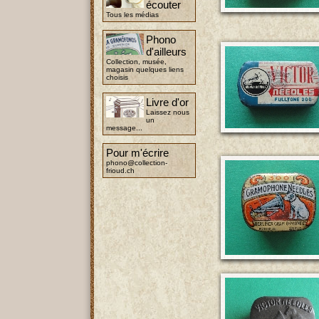
écouter
Tous les médias
Phono
d'ailleurs
Collection, musée,
magasin quelques liens
choisis
Livre d'or
Laissez nous
un
message...
Pour m'écrire
phono@collection-
frioud.ch