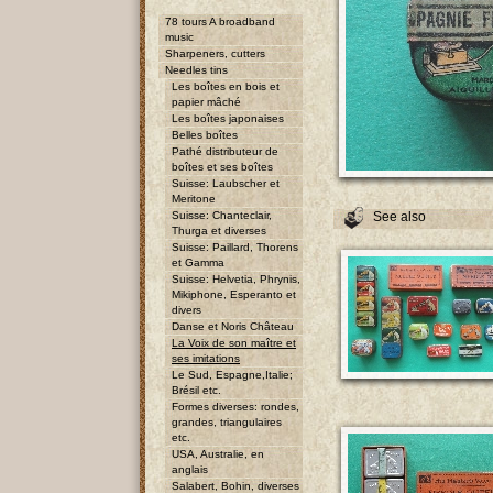
78 tours A broadband
music
Sharpeners, cutters
Needles tins
Les boîtes en bois et
papier mâché
Les boîtes japonaises
Belles boîtes
Pathé distributeur de
boîtes et ses boîtes
Suisse: Laubscher et
Meritone
Suisse: Chanteclair,
See also
Thurga et diverses
Suisse: Paillard, Thorens
et Gamma
Suisse: Helvetia, Phrynis,
Mikiphone, Esperanto et
divers
Danse et Noris Château
La Voix de son maître et
ses imitations
Le Sud, Espagne,Italie;
Brésil etc.
Formes diverses: rondes,
grandes, triangulaires
etc.
USA, Australie, en
anglais
Salabert, Bohin, diverses