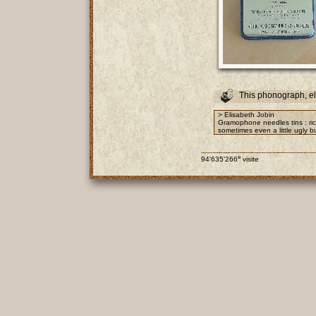
This phonograph, e
> Elisabeth Jobin
Gramophone needles tins : rich
sometimes even a little ugly bu
e
94'635'266
visite