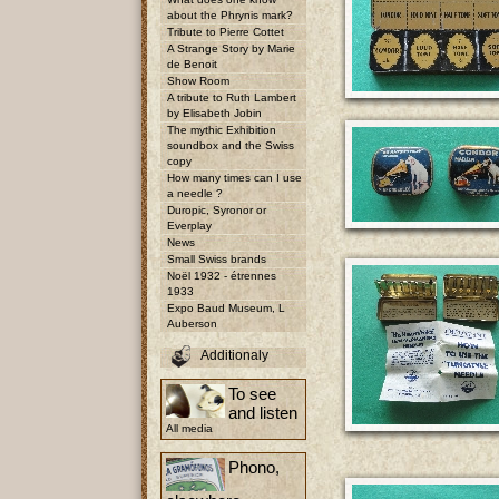
about the Phrynis mark?
Tribute to Pierre Cottet
A Strange Story by Marie
de Benoit
Show Room
A tribute to Ruth Lambert
by Elisabeth Jobin
The mythic Exhibition
soundbox and the Swiss
copy
How many times can I use
a needle ?
Duropic, Syronor or
Everplay
News
Small Swiss brands
Noël 1932 - étrennes
1933
Expo Baud Museum, L
Auberson
Additionaly
To see
and listen
All media
Phono,