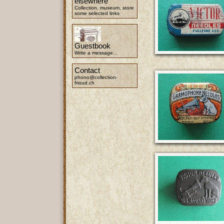
elsewhere
Collection, museum, store
some selected links
Guestbook
Write a message...
Contact
phono@collection-
frioud.ch