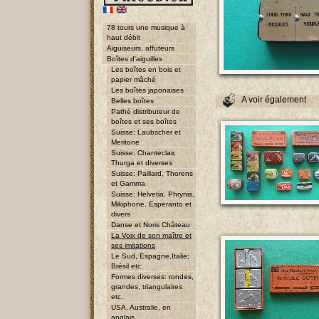
78 tours une musique à
haut débit
Aiguiseurs, affuteurs
Boîtes d'aiguilles
Les boîtes en bois et
papier mâché
Les boîtes japonaises
A voir également
Belles boîtes
Pathé distributeur de
boîtes et ses boîtes
Suisse: Laubscher et
Meritone
Suisse: Chanteclair,
Thurga et diverses
Suisse: Paillard, Thorens
et Gamma
Suisse: Helvetia, Phrynis,
Mikiphone, Esperanto et
divers
Danse et Noris Château
La Voix de son maître et
ses imitations
Le Sud, Espagne,Italie;
Brésil etc.
Formes diverses: rondes,
grandes, triangulaires
etc.
USA, Australie, en
anglais