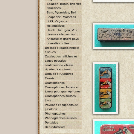
Salabert, Bohin, diverses
françaises
Sem, Pyramides, Bell
Leophone, Marschall,
SSS, Pegasus
les anglaises
Herold, Tri Ergon, Vox,
diverses allemandes
Animaux et divers pays
nouvelles boîtes
Brosses et balais nettoie-
disques
Catalogues, affiches et
cartes postales
contrôleur de vitesse,
répéteurs et divers
Disques et Cylindres
Events
Gramophones
Gramophones Jouets et
jouets pour gramophones
Gramophones suisses
Livre
Pavillons et supports de
pavillons
Phonographes
Phonographes suisses
Portables
Reproducteurs