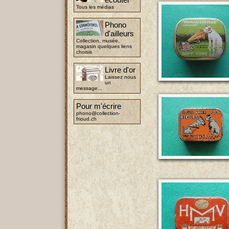
Tous les médias
Phono
d'ailleurs
Collection, musée,
magasin quelques liens
choisis
Livre d'or
Laissez nous
un
message...
Pour m'écrire
phono@collection-
frioud.ch