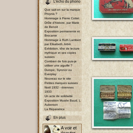
L'écho du phono
Que sait-on sur la marque
Phrynis ?
Hommage à Pierre Cottet
Drôle d'histoire, par Marie
de Benoit
Exposition permanente et
Brocante
Hommage à Ruth Lambert
par Elisabeth Jobin
Exhibition, tête de lecture
mythique et ses copies
suisses
Combien de fois puis-je
utiliser une aiguille ?
Duropic, Syronor ou
Everplay
Nouveau sur le site
Petites marques suisses
Noël 1932 - étrennes
1933
Un acte de solidarité
Exposition Musée Baud, L
Auberson
La Réparatrice
En plus
A voir et
écouter