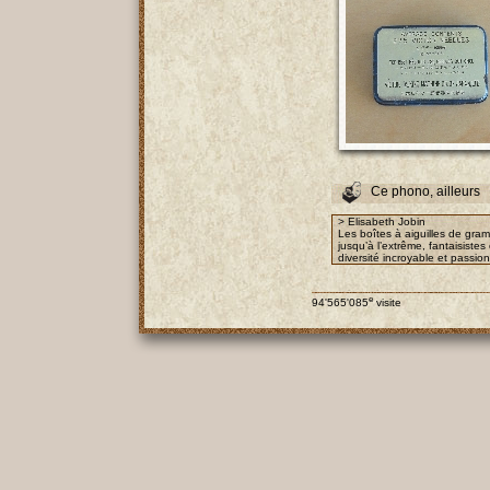
Ce phono, ailleurs
> Elisabeth Jobin
Les boîtes à aiguilles de gra
jusqu’à l’extrême, fantaisist
diversité incroyable et passio
e
94'565'085
visite