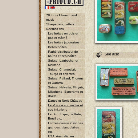
78 tours A broadband
music
Sharpeners, cutters
Needles tins
Les boîtes en bois et
papier mâché
Les boîtes japonaises
Belles boîtes
Pathé distributeur de
See also
boîtes et ses boîtes
Suisse: Laubscher et
Meritone
Suisse: Chanteclair,
Thurga et diverses
Suisse: Paillard, Thorens
et Gamma
Suisse: Helvetia, Phrynis,
Mikiphone, Esperanto et
divers
Danse et Noris Château
La Voix de son maître et
ses imitations
Le Sud, Espagne,Italie;
Brésil etc.
Formes diverses: rondes,
grandes, triangulaires
etc.
USA, Australie, en