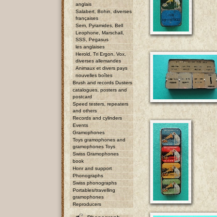
anglais
Salabert, Bohin, diverses
françaises
Sem, Pyramides, Bell
Leophone, Marschall,
SSS, Pegasus
les anglaises
Herold, Tri Ergon, Vox,
diverses allemandes
Animaux et divers pays
nouvelles boîtes
Brush and records Dusters
catalogues, posters and
postcard
Speed testers, repeaters
and others
Records and cylinders
Events
Gramophones
Toys gramophones and
gramophones Toys
Swiss Gramophones
book
Honr and support
Phonographs
Swiss phonographs
Portables/travelling
gramophones
Reproducers