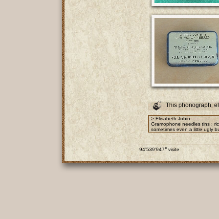
This phonograph, e
> Elisabeth Jobin
Gramophone needles tins : rich
sometimes even a little ugly bu
e
94'539'947
visite