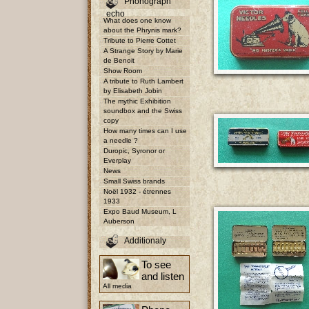
Phonograph
echo
What does one know
about the Phrynis mark?
Tribute to Pierre Cottet
A Strange Story by Marie
de Benoit
Show Room
A tribute to Ruth Lambert
by Elisabeth Jobin
The mythic Exhibition
soundbox and the Swiss
copy
How many times can I use
a needle ?
Duropic, Syronor or
Everplay
News
Small Swiss brands
Noël 1932 - étrennes
1933
Expo Baud Museum, L
Auberson
Additionaly
To see
and listen
All media