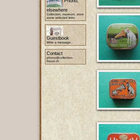
Phono,
elsewhere
Collection, museum, store
some selected links
Guestbook
Write a message...
Contact
phono@collection-
frioud.ch