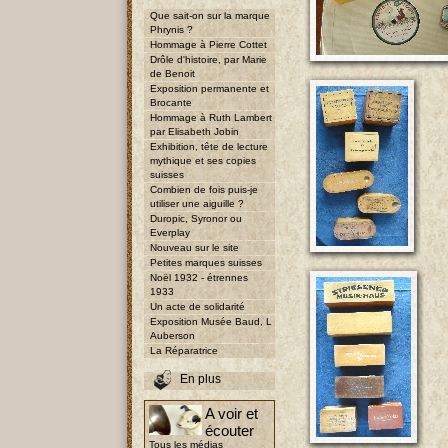
Que sait-on sur la marque
Phrynis ?
Hommage à Pierre Cottet
Drôle d'histoire, par Marie
de Benoit
Exposition permanente et
Brocante
Hommage à Ruth Lambert
par Elisabeth Jobin
Exhibition, tête de lecture
mythique et ses copies
suisses
Combien de fois puis-je
utiliser une aiguille ?
Duropic, Syronor ou
Everplay
Nouveau sur le site
Petites marques suisses
Noël 1932 - étrennes
1933
Un acte de solidarité
Exposition Musée Baud, L
Auberson
La Réparatrice
En plus
A voir et
écouter
Tous les médias