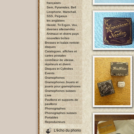
françaises
Sem, Pyramides, Bell
Leophone, Marschall,
SSS, Pegasus
les anglaises
Herold, Tri Ergon, Vox,
diverses allemandes
Animaux et divers pays
nouvelles boîtes
Brosses et balais nettoie-
disques
Catalogues, affiches et
cartes postales
contrôleur de vitesse,
répéteurs et divers
Disques et Cylindres
Events
Gramophones
Gramophones Jouets et
jouets pour gramophones
Gramophones suisses
Livre
Pavillons et supports de
pavillons
Phonographes
Phonographes suisses
Portables
Reproducteurs
L'écho du phono