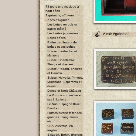
78 tours une musique à
haut débit
Aiguiseurs, affuteurs
Boîtes d'aiguilles
Les boîtes en bois et
papier mâché
Les boîtes japonaises
A voir également
Belles boîtes
Pathé distributeur de
boîtes et ses boîtes
Suisse: Laubscher et
Meritone
Suisse: Chanteclair,
Thurga et diverses
Suisse: Paillard, Thorens
et Gamma
Suisse: Helvetia, Phrynis,
Mikiphone, Esperanto et
divers
Danse et Noris Château
La Voix de son maître et
ses imitations
Le Sud, Espagne,Italie;
Brésil etc.
Formes diverses: rondes,
grandes, triangulaires
etc.
USA, Australie, en
anglais
Salabert, Bohin, diverses