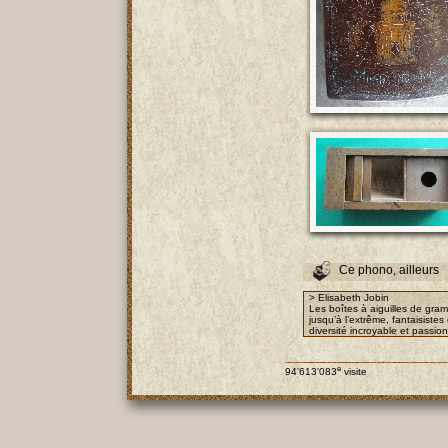
Ce phono, ailleurs
> Elisabeth Jobin
Les boîtes à aiguilles de gra
jusqu’à l’extrême, fantaisist
diversité incroyable et passio
e
94'613'083
visite