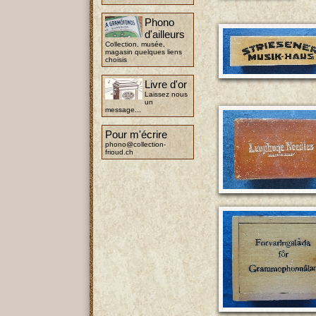
Phono
d'ailleurs
Collection, musée,
magasin quelques liens
choisis
Livre d'or
Laissez nous
un
message...
Pour m'écrire
phono@collection-
frioud.ch