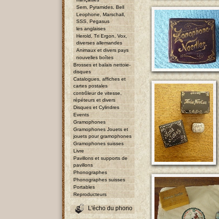
Sem, Pyramides, Bell
Leophone, Marschall,
SSS, Pegasus
les anglaises
Herold, Tri Ergon, Vox,
diverses allemandes
Animaux et divers pays
nouvelles boîtes
Brosses et balais nettoie-
disques
Catalogues, affiches et
cartes postales
contrôleur de vitesse,
répéteurs et divers
Disques et Cylindres
Events
Gramophones
Gramophones Jouets et
jouets pour gramophones
Gramophones suisses
Livre
Pavillons et supports de
pavillons
Phonographes
Phonographes suisses
Portables
Reproducteurs
L'écho du phono