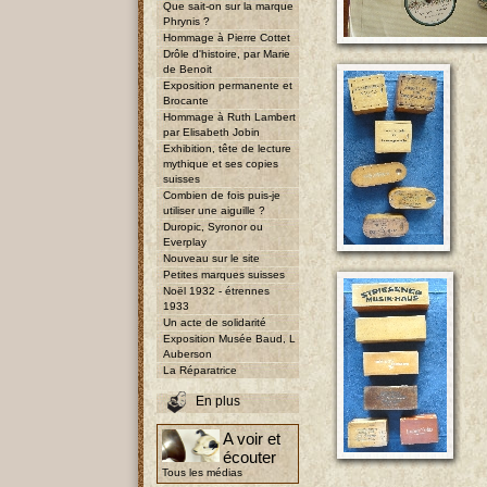
Que sait-on sur la marque
Phrynis ?
Hommage à Pierre Cottet
Drôle d'histoire, par Marie
de Benoit
Exposition permanente et
Brocante
Hommage à Ruth Lambert
par Elisabeth Jobin
Exhibition, tête de lecture
mythique et ses copies
suisses
Combien de fois puis-je
utiliser une aiguille ?
Duropic, Syronor ou
Everplay
Nouveau sur le site
Petites marques suisses
Noël 1932 - étrennes
1933
Un acte de solidarité
Exposition Musée Baud, L
Auberson
La Réparatrice
En plus
A voir et
écouter
Tous les médias