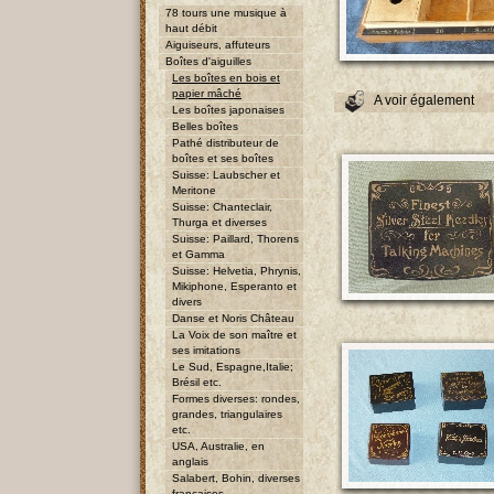
78 tours une musique à
haut débit
Aiguiseurs, affuteurs
Boîtes d'aiguilles
Les boîtes en bois et
papier mâché
A voir également
Les boîtes japonaises
Belles boîtes
Pathé distributeur de
boîtes et ses boîtes
Suisse: Laubscher et
Meritone
Suisse: Chanteclair,
Thurga et diverses
Suisse: Paillard, Thorens
et Gamma
Suisse: Helvetia, Phrynis,
Mikiphone, Esperanto et
divers
Danse et Noris Château
La Voix de son maître et
ses imitations
Le Sud, Espagne,Italie;
Brésil etc.
Formes diverses: rondes,
grandes, triangulaires
etc.
USA, Australie, en
anglais
Salabert, Bohin, diverses
françaises