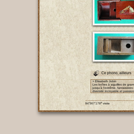
Ce phono, ailleurs
> Elisabeth Jobin
Les boîtes à aiguilles de gra
jusqu’à l’extrême, fantaisist
diversité incroyable et passio
e
94'567'178
visite