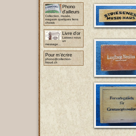
Phono
d'ailleurs
Collection, musée,
magasin quelques liens
choisis
Livre d'or
Laissez nous
un
message...
Pour m'écrire
phono@collection-
frioud.ch