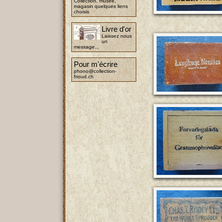
Collection, musée,
magasin quelques liens
choisis
Livre d'or
Laissez nous
un
message...
Pour m'écrire
phono@collection-
frioud.ch