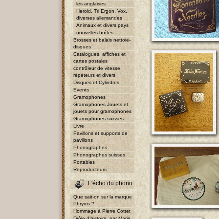
les anglaises
Herold, Tri Ergon, Vox,
diverses allemandes
Animaux et divers pays
nouvelles boîtes
Brosses et balais nettoie-
disques
Catalogues, affiches et
cartes postales
contrôleur de vitesse,
répéteurs et divers
Disques et Cylindres
Events
Gramophones
Gramophones Jouets et
jouets pour gramophones
Gramophones suisses
Livre
Pavillons et supports de
pavillons
Phonographes
Phonographes suisses
Portables
Reproducteurs
L'écho du phono
Que sait-on sur la marque
Phrynis ?
Hommage à Pierre Cottet
Drôle d'histoire, par Marie