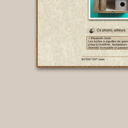
Ce phono, ailleurs
> Elisabeth Jobin
Les boîtes à aiguilles de gra
jusqu’à l’extrême, fantaisist
diversité incroyable et passio
e
94'556'700
visite