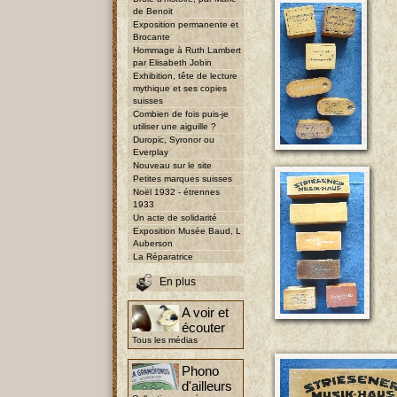
de Benoit
Exposition permanente et
Brocante
Hommage à Ruth Lambert
par Elisabeth Jobin
Exhibition, tête de lecture
mythique et ses copies
suisses
Combien de fois puis-je
utiliser une aiguille ?
Duropic, Syronor ou
Everplay
Nouveau sur le site
Petites marques suisses
Noël 1932 - étrennes
1933
Un acte de solidarité
Exposition Musée Baud, L
Auberson
La Réparatrice
En plus
A voir et
écouter
Tous les médias
Phono
d'ailleurs