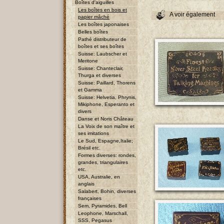
Boîtes d'aiguilles
Les boîtes en bois et
A voir également
papier mâché
Les boîtes japonaises
Belles boîtes
Pathé distributeur de
boîtes et ses boîtes
Suisse: Laubscher et
Meritone
Suisse: Chanteclair,
Thurga et diverses
Suisse: Paillard, Thorens
et Gamma
Suisse: Helvetia, Phrynis,
Mikiphone, Esperanto et
divers
Danse et Noris Château
La Voix de son maître et
ses imitations
Le Sud, Espagne,Italie;
Brésil etc.
Formes diverses: rondes,
grandes, triangulaires
etc.
USA, Australie, en
anglais
Salabert, Bohin, diverses
françaises
Sem, Pyramides, Bell
Leophone, Marschall,
SSS, Pegasus