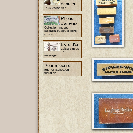
écouter
Tous les médias
Phono
d'ailleurs
Collection, musée,
magasin quelques liens
choisis
Livre d'or
Laissez nous
un
message...
Pour m'écrire
phono@collection-
frioud.ch