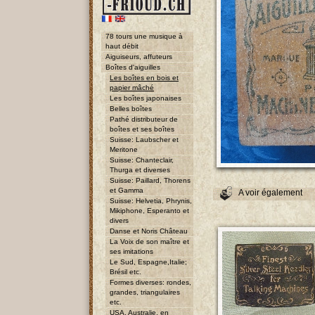
78 tours une musique à
haut débit
Aiguiseurs, affuteurs
Boîtes d'aiguilles
Les boîtes en bois et
papier mâché
Les boîtes japonaises
Belles boîtes
Pathé distributeur de
boîtes et ses boîtes
Suisse: Laubscher et
Meritone
Suisse: Chanteclair,
Thurga et diverses
Suisse: Paillard, Thorens
et Gamma
A voir également
Suisse: Helvetia, Phrynis,
Mikiphone, Esperanto et
divers
Danse et Noris Château
La Voix de son maître et
ses imitations
Le Sud, Espagne,Italie;
Brésil etc.
Formes diverses: rondes,
grandes, triangulaires
etc.
USA, Australie, en