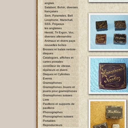
anglais
Salabert, Bohin, diverses
françaises
Sem, Pyramides, Bell
Leophone, Marschall,
SSS, Pegasus
les anglaises
Herold, Tri Ergon, Vox,
diverses allemandes
Animaux et divers pays
nouvelles boîtes
Brosses et balais nettoie-
disques
Catalogues, affiches et
cartes postales
contrôleur de vitesse,
répéteurs et divers
Disques et Cylindres
Events
Gramophones
Gramophones Jouets et
jouets pour gramophones
Gramophones suisses
Livre
Pavillons et supports de
pavillons
Phonographes
Phonographes suisses
Portables
Reproducteurs