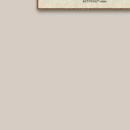
e
94'575'042
visite