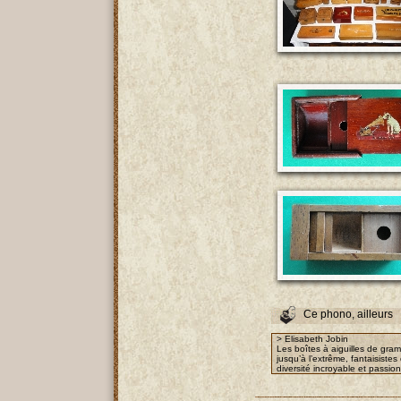
Ce phono, ailleurs
> Elisabeth Jobin
Les boîtes à aiguilles de gra
jusqu’à l’extrême, fantaisist
diversité incroyable et passio