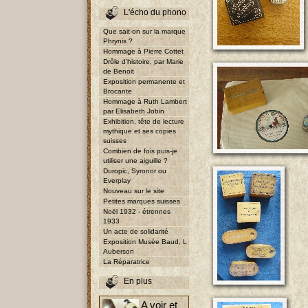
L'écho du phono
Que sait-on sur la marque
Phrynis ?
Hommage à Pierre Cottet
Drôle d'histoire, par Marie
de Benoit
Exposition permanente et
Brocante
Hommage à Ruth Lambert
par Elisabeth Jobin
Exhibition, tête de lecture
mythique et ses copies
suisses
Combien de fois puis-je
utiliser une aiguille ?
Duropic, Syronor ou
Everplay
Nouveau sur le site
Petites marques suisses
Noël 1932 - étrennes
1933
Un acte de solidarité
Exposition Musée Baud, L
Auberson
La Réparatrice
En plus
A voir et