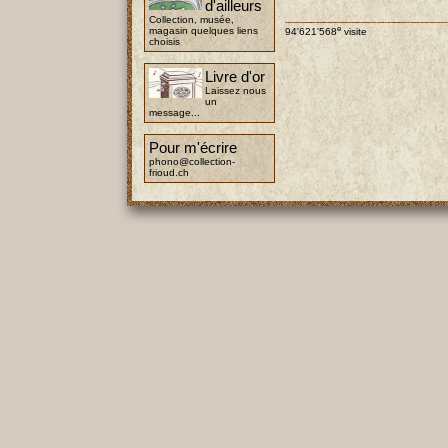
d'ailleurs
Collection, musée,
e
magasin quelques liens
94'621'568
visite
choisis
Livre d'or
Laissez nous
un
message...
Pour m'écrire
phono@collection-
frioud.ch