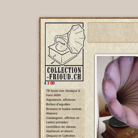
78 tours une musique à
haut débit
Aiguiseurs, affuteurs
Boîtes d'aiguilles
Brosses et balais nettoie-
disques
Catalogues, affiches et
cartes postales
contrôleur de vitesse,
répéteurs et divers
Disques et Cylindres