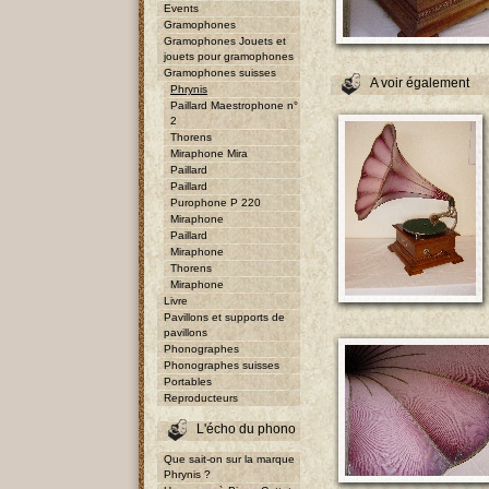
Events
Gramophones
Gramophones Jouets et
jouets pour gramophones
Gramophones suisses
A voir également
Phrynis
Paillard Maestrophone n°
2
Thorens
Miraphone Mira
Paillard
Paillard
Purophone P 220
Miraphone
Paillard
Miraphone
Thorens
Miraphone
Livre
Pavillons et supports de
pavillons
Phonographes
Phonographes suisses
Portables
Reproducteurs
L'écho du phono
Que sait-on sur la marque
Phrynis ?