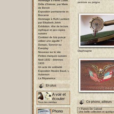
Hommage à Pierre Cottet
peinture au peigne
Drôle d'histoire, par Marie
de Benoit
Exposition permanente et
Brocante
Hommage à Ruth Lambert
par Elisabeth Jobin
Exhibition, tête de lecture
mythique et ses copies
suisses
Combien de fois puis-je
utiliser une aiguille ?
Duropic, Syronor ou
Everplay
Diaphragme
Nouveau sur le site
Petites marques suisses
Noël 1932 - étrennes
1933
Un acte de solidarité
Exposition Musée Baud, L
Auberson
La Réparatrice
En plus
A voir et
écouter
Ce phono, ailleurs
Tous les médias
> Patrick De Caluwé
Phono
Une belle collection et quelqu