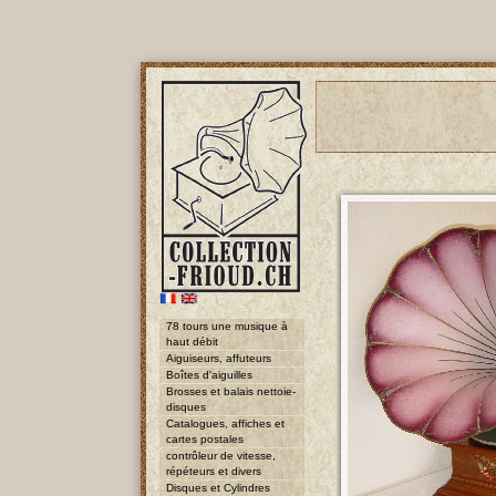
78 tours une musique à
haut débit
Aiguiseurs, affuteurs
Boîtes d'aiguilles
Brosses et balais nettoie-
disques
Catalogues, affiches et
cartes postales
contrôleur de vitesse,
répéteurs et divers
Disques et Cylindres