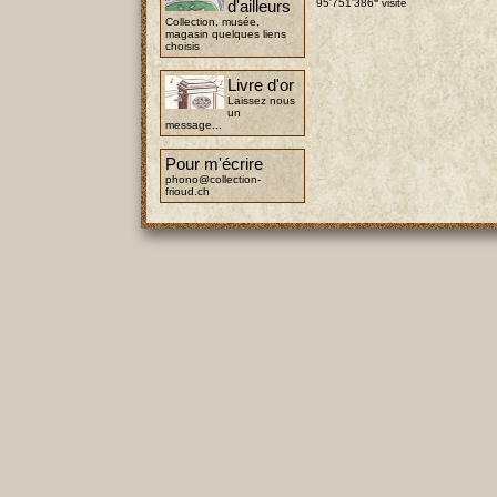
d'ailleurs
95'751'386
visite
Collection, musée,
magasin quelques liens
choisis
Livre d'or
Laissez nous
un
message...
Pour m'écrire
phono@collection-
frioud.ch