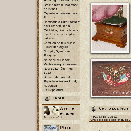
Hommage à Pierre Cottet
Drôle d'histoire, par Marie
de Benoit
Exposition permanente et
Brocante
Hommage à Ruth Lambert
par Elisabeth Jobin
Exhibition, tête de lecture
mythique et ses copies
suisses
Combien de fois puis-je
utiliser une aiguille ?
Duropic, Syronor ou
Everplay
Nouveau sur le site
Petites marques suisses
Noël 1932 - étrennes
1933
Un acte de solidarité
Exposition Musée Baud, L
Auberson
La Réparatrice
En plus
A voir et
Ce phono, ailleurs
écouter
> Patrick De Caluwé
Tous les médias
Une belle collection et quelqu
Phono
e