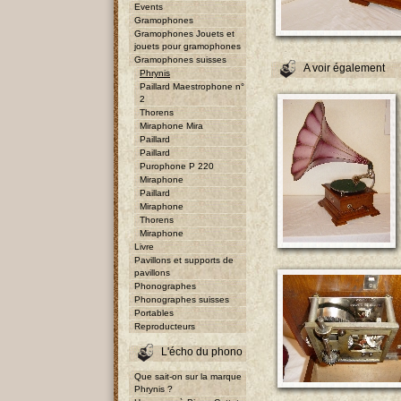
Events
Gramophones
Gramophones Jouets et
jouets pour gramophones
Gramophones suisses
A voir également
Phrynis
Paillard Maestrophone n°
2
Thorens
Miraphone Mira
Paillard
Paillard
Purophone P 220
Miraphone
Paillard
Miraphone
Thorens
Miraphone
Livre
Pavillons et supports de
pavillons
Phonographes
Phonographes suisses
Portables
Reproducteurs
L'écho du phono
Que sait-on sur la marque
Phrynis ?