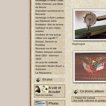
Hommage à Pierre Cottet
Drôle d'histoire, par Marie
de Benoit
Exposition permanente et
Brocante
Hommage à Ruth Lambert
par Elisabeth Jobin
Exhibition, tête de lecture
mythique et ses copies
suisses
Combien de fois puis-je
utiliser une aiguille ?
Duropic, Syronor ou
Diaphragme
Everplay
Nouveau sur le site
Petites marques suisses
Noël 1932 - étrennes
1933
Un acte de solidarité
Exposition Musée Baud, L
Auberson
La Réparatrice
En plus
A voir et
écouter
Ce phono, ailleurs
Tous les médias
> Patrick De Caluwé
Une belle collection et quelqu
Phono