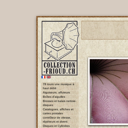
78 tours une musique à
haut débit
Aiguiseurs, affuteurs
Boîtes d'aiguilles
Brosses et balais nettoie-
disques
Catalogues, affiches et
cartes postales
contrôleur de vitesse,
répéteurs et divers
Disques et Cylindres