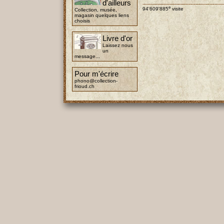
d'ailleurs
e
94'609'885
visite
Collection, musée,
magasin quelques liens
choisis
Livre d'or
Laissez nous
un
message...
Pour m'écrire
phono@collection-
frioud.ch