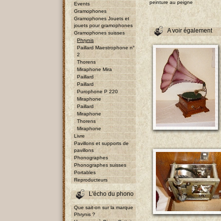
peinture au peigne
Events
Gramophones
Gramophones Jouets et
jouets pour gramophones
A voir également
Gramophones suisses
Phrynis
Paillard Maestrophone n°
2
Thorens
Miraphone Mira
Paillard
Paillard
Purophone P 220
Miraphone
Paillard
Miraphone
Thorens
Miraphone
Livre
Pavillons et supports de
pavillons
Phonographes
Phonographes suisses
Portables
Reproducteurs
L'écho du phono
Que sait-on sur la marque
Phrynis ?