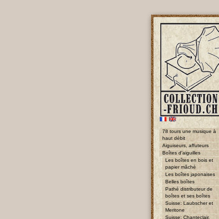
78 tours une musique à
haut débit
Aiguiseurs, affuteurs
Boîtes d'aiguilles
Les boîtes en bois et
papier mâché
Les boîtes japonaises
Belles boîtes
Pathé distributeur de
boîtes et ses boîtes
Suisse: Laubscher et
Meritone
Suisse: Chanteclair,