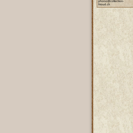
phono@collection-
frioud.ch