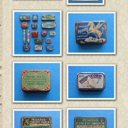
s
o
e
t
e
t
rt
e