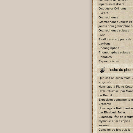
répéteurs et divers
Disques et Cylindres
Events
Gramophones
Gramophones Jouets et
jouets pour gramophone
Gramophones suisses
Livre
Pavillons et supports de
pavillons
Phonographes
Phonographes suisses
Portables
Reproducteurs
L'écho du phon
Que sait-on sur la marqu
Phrynis ?
Hommage à Pierre Cotte
Drôle d'histoire, par Mari
de Benoit
Exposition permanente e
Brocante
Hommage à Ruth Lambe
par Elisabeth Jobin
Exhibition, tête de lectur
mythique et ses copies
suisses
Combien de fois puis-je