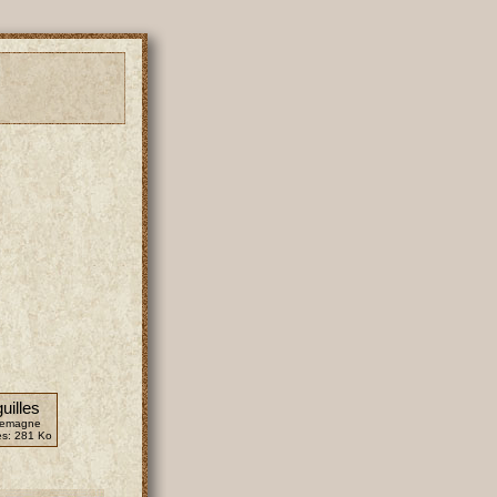
uilles
llemagne
es:
281 Ko