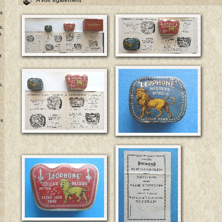
A voir également
ns
s,
t
u
t
s,
es
-