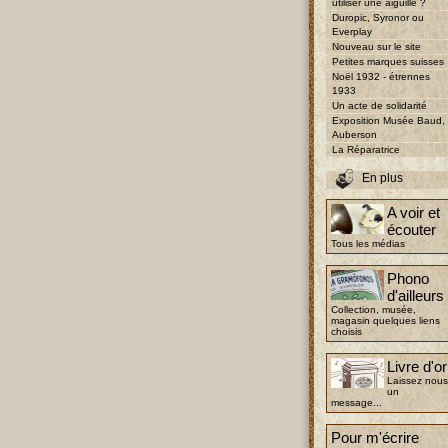
utiliser une aiguille ?
Duropic, Syronor ou
Everplay
Nouveau sur le site
Petites marques suisses
Noël 1932 - étrennes
1933
Un acte de solidarité
Exposition Musée Baud,
Auberson
La Réparatrice
En plus
A voir et
écouter
Tous les médias
Phono
d'ailleurs
Collection, musée,
magasin quelques liens
choisis
Livre d'or
Laissez nous
un
message...
Pour m'écrire