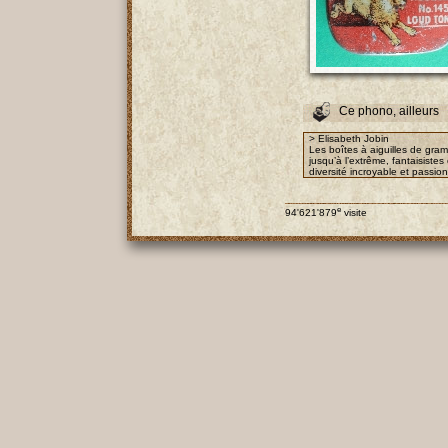
Ce phono, ailleurs
> Elisabeth Jobin
Les boîtes à aiguilles de gra
jusqu’à l’extrême, fantaisist
diversité incroyable et passio
e
94'621'879
visite