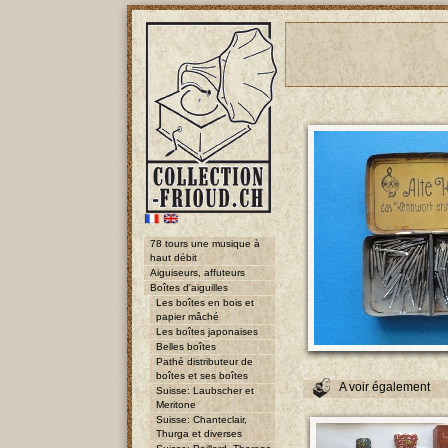
78 tours une musique à
haut débit
Aiguiseurs, affuteurs
Boîtes d'aiguilles
Les boîtes en bois et
papier mâché
Les boîtes japonaises
Belles boîtes
Pathé distributeur de
boîtes et ses boîtes
A voir également
Suisse: Laubscher et
Meritone
Suisse: Chanteclair,
Thurga et diverses