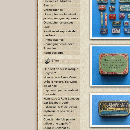
Disques et Cylindres
Events
Gramophones
Gramophones Jouets et
jouets pour gramophones
Gramophones suisses
Livre
Pavillons et supports de
pavillons
Phonographes
Phonographes suisses
Portables
Reproducteurs
L'écho du phono
Que sait-on sur la marque
Phrynis ?
Hommage à Pierre Cottet
Drôle d'histoire, par Marie
de Benoit
Exposition permanente et
Brocante
Hommage à Ruth Lambert
par Elisabeth Jobin
Exhibition, tête de lecture
mythique et ses copies
suisses
Combien de fois puis-je
utiliser une aiguille ?
Duropic, Syronor ou