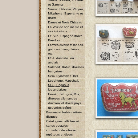
Suisse: Paillard, Thorens
et Gamma
Suisse: Helvetia, Phrynis,
Mikiphone, Esperanto et
divers
Danse et Noris Château
La Voix de son maître et
ses imitations
Le Sud, Espagne,Italie;
Brésil etc.
Formes diverses: rondes,
grandes, triangulaires
etc.
USA, Australie, en
anglais
Salabert, Bohin, diverses
françaises
Sem, Pyramides, Bell
Leophone, Marschall,
SSS, Pegasus
les anglaises
Herold, Tri Ergon, Vox,
diverses allemandes
Animaux et divers pays
nouvelles boîtes
Brosses et balais nettoie-
disques
Catalogues, affiches et
cartes postales
contrôleur de vitesse,
répéteurs et divers