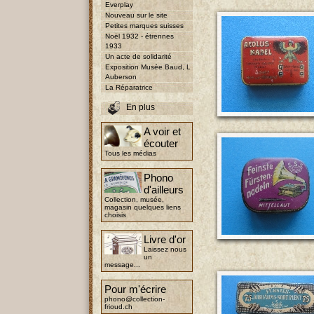
Everplay
Nouveau sur le site
Petites marques suisses
Noël 1932 - étrennes
1933
Un acte de solidarité
Exposition Musée Baud, L
Auberson
La Réparatrice
En plus
A voir et
écouter
Tous les médias
Phono
d'ailleurs
Collection, musée,
magasin quelques liens
choisis
Livre d'or
Laissez nous
un
message...
Pour m'écrire
phono@collection-
frioud.ch