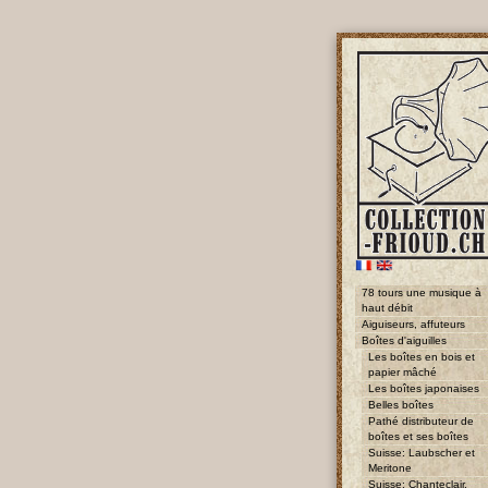
78 tours une musique à
haut débit
Aiguiseurs, affuteurs
Boîtes d'aiguilles
Les boîtes en bois et
papier mâché
Les boîtes japonaises
Belles boîtes
Pathé distributeur de
boîtes et ses boîtes
Suisse: Laubscher et
Meritone
Suisse: Chanteclair,