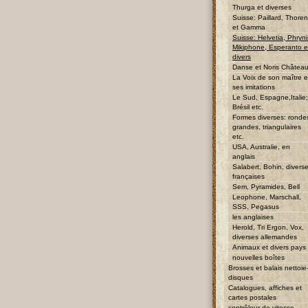
Thurga et diverses
Suisse: Paillard, Thore
et Gamma
Suisse: Helvetia, Phryni
Mikiphone, Esperanto e
divers
Danse et Noris Châtea
La Voix de son maître e
ses imitations
Le Sud, Espagne,Italie;
Brésil etc.
Formes diverses: ronde
grandes, triangulaires
etc.
USA, Australie, en
anglais
Salabert, Bohin, divers
françaises
Sem, Pyramides, Bell
Leophone, Marschall,
SSS, Pegasus
les anglaises
Herold, Tri Ergon, Vox,
diverses allemandes
Animaux et divers pays
nouvelles boîtes
Brosses et balais nettoie
disques
Catalogues, affiches et
cartes postales
contrôleur de vitesse,