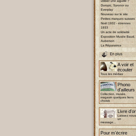
utiliser une aiguille ?
Duropic, Syronor ou
Everplay
Nouveau sur le site
Petites marques suisses
Noël 1932 - étrennes
1933
Un acte de solidarité
Exposition Musée Baud,
Auberson
La Réparatrice
En plus
A voir et
écouter
Tous les médias
Phono
d'ailleurs
Collection, musée,
magasin quelques liens
choisis
Livre d'or
Laissez nous
un
message...
Pour m'écrire