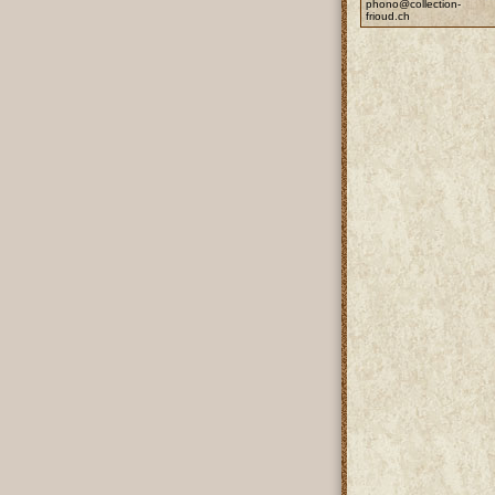
phono@collection-
frioud.ch