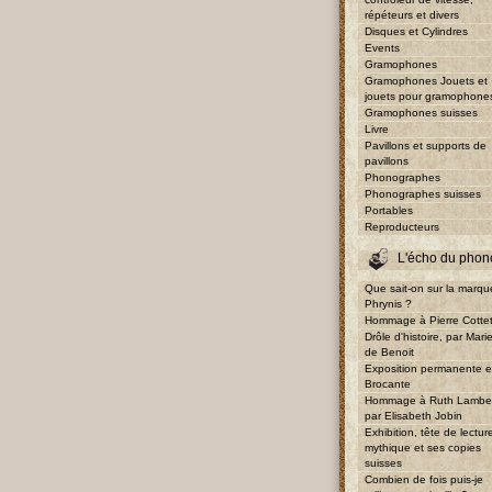
répéteurs et divers
Disques et Cylindres
Events
Gramophones
Gramophones Jouets et
jouets pour gramophone
Gramophones suisses
Livre
Pavillons et supports de
pavillons
Phonographes
Phonographes suisses
Portables
Reproducteurs
L'écho du phon
Que sait-on sur la marqu
Phrynis ?
Hommage à Pierre Cotte
Drôle d'histoire, par Mari
de Benoit
Exposition permanente e
Brocante
Hommage à Ruth Lambe
par Elisabeth Jobin
Exhibition, tête de lectur
mythique et ses copies
suisses
Combien de fois puis-je