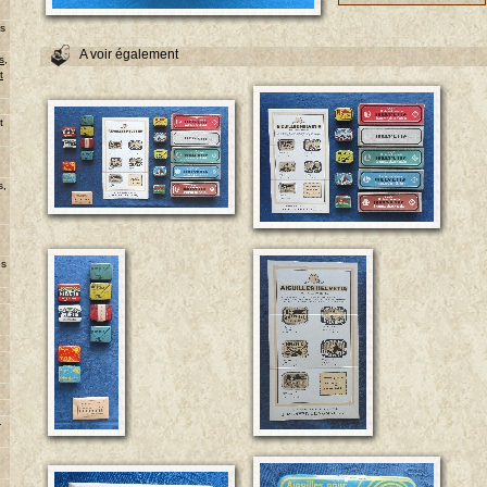
ns
A voir également
s,
t
u
t
s,
es
-