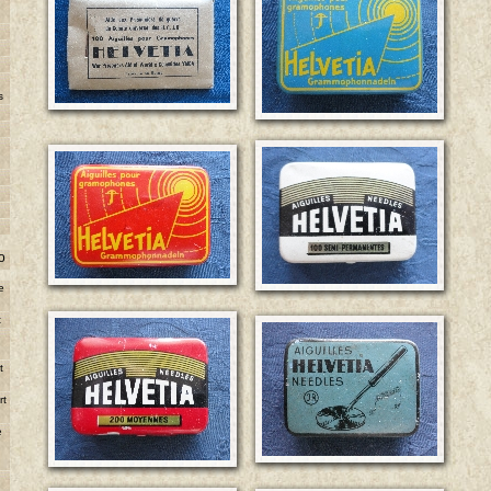
s
o
e
t
e
t
rt
e