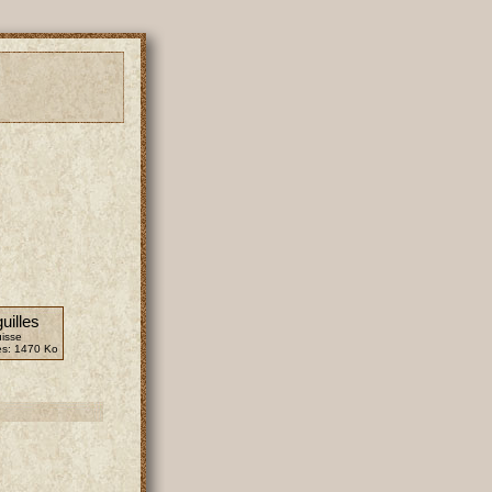
uilles
isse
es:
1470 Ko