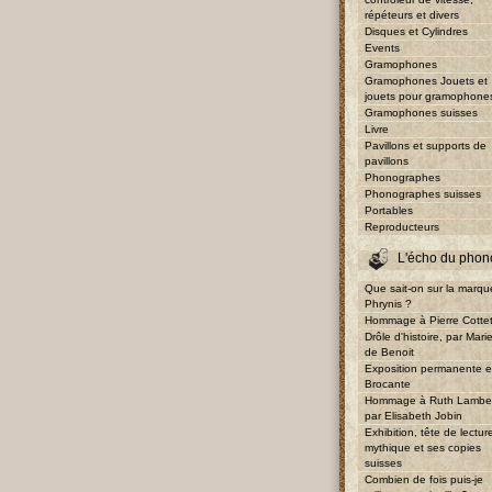
répéteurs et divers
Disques et Cylindres
Events
Gramophones
Gramophones Jouets et
jouets pour gramophone
Gramophones suisses
Livre
Pavillons et supports de
pavillons
Phonographes
Phonographes suisses
Portables
Reproducteurs
L'écho du phon
Que sait-on sur la marqu
Phrynis ?
Hommage à Pierre Cotte
Drôle d'histoire, par Mari
de Benoit
Exposition permanente e
Brocante
Hommage à Ruth Lambe
par Elisabeth Jobin
Exhibition, tête de lectur
mythique et ses copies
suisses
Combien de fois puis-je