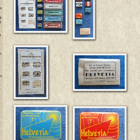
ns
s,
t
u
t
s,
es
-