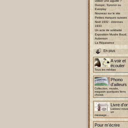
utiliser une aiguille ?
Duropic, Syronor ou
Everplay
Nouveau sur le site
Petites marques suisses
Noël 1932 - étrennes
1933
Un acte de solidarité
Exposition Musée Baud,
Auberson
La Réparatrice
En plus
A voir et
écouter
Tous les médias
Phono
d'ailleurs
Collection, musée,
magasin quelques liens
choisis
Livre d'or
Laissez nous
un
message...
Pour m'écrire