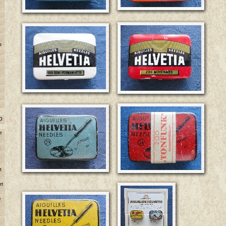
s
o
e
t
e
t
rt
e