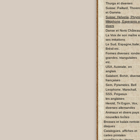
Thurga et diverses
Suisse: Paillard, Thore
et Gamma
Suisse: Helvetia, Phryni
Mikiphone, Esperanto e
divers
Danse et Noris Châtea
La Voix de son maître e
ses imitations
Le Sud, Espagne,Italie;
Brésil etc.
Formes diverses: ronde
grandes, triangulaires
etc.
USA, Australie, en
anglais
Salabert, Bohin, divers
françaises
Sem, Pyramides, Bell
Leophone, Marschall,
SSS, Pegasus
les anglaises
Herold, Tri Ergon, Vox,
diverses allemandes
Animaux et divers pays
nouvelles boîtes
Brosses et balais nettoie
disques
Catalogues, affiches et
cartes postales
contrôleur de vitesse,