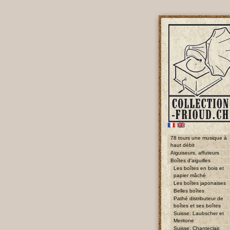
78 tours une musique à
haut débit
Aiguiseurs, affuteurs
Boîtes d'aiguilles
Les boîtes en bois et
papier mâché
Les boîtes japonaises
Belles boîtes
Pathé distributeur de
boîtes et ses boîtes
Suisse: Laubscher et
Meritone
Suisse: Chanteclair,