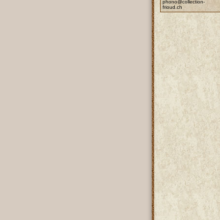
phono@collection-
frioud.ch