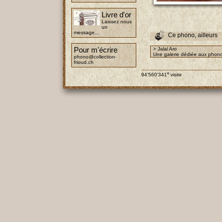
Livre d'or
Laissez nous
un
message...
Ce phono, ailleurs
Pour m'écrire
> Jalal Aro
Une galerie dédiée aux phono
phono@collection-
frioud.ch
e
94'560'341
visite