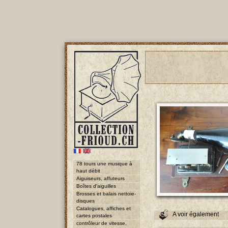
78 tours une musique à
haut débit
Aiguiseurs, affuteurs
Boîtes d'aiguilles
Brosses et balais nettoie-
disques
Catalogues, affiches et
A voir également
cartes postales
contrôleur de vitesse,