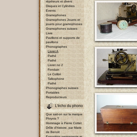
répéteurs et divers
Disques et Cylindres
Events
Gramophones
Gramophones Jouets et
jouets pour gramophones
Gramophones suisses
Livre
Pavillons et supports de
pavillons
Phonographes
Lioret A
Pathé
Pathé
Lioret no 2
Fondain
Le Colibri
Talkophone
Pathé
Phonographes suisses
Portables
Reproducteurs
L'écho du phono
Que sait-on sur la marque
Phrynis ?
Hommage à Pierre Cottet
Drôle d'histoire, par Marie
de Benoit
Exposition permanente et