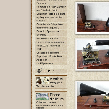
Brocante
Hommage à Ruth Lambert
par Elisabeth Jobin
Exhibition, tête de lecture
mythique et ses copies
suisses
Combien de fois puis-je
utiliser une aiguille ?
Duropic, Syronor ou
Everplay
Nouveau sur le site
Petites marques suisses
Noël 1932 - étrennes
1933
Un acte de solidarité
Exposition Musée Baud, L
Auberson
La Réparatrice
En plus
A voir et
écouter
Tous les médias
Phono
d'ailleurs
Collection, musée,
magasin quelques liens
choisis