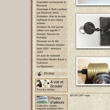
Exposition permanente et
Brocante
Hommage à Ruth Lambert
par Elisabeth Jobin
Exhibition, tête de lecture
mythique et ses copies
suisses
Combien de fois puis-je
utiliser une aiguille ?
Duropic, Syronor ou
Everplay
Nouveau sur le site
Petites marques suisses
Noël 1932 - étrennes
1933
Un acte de solidarité
Exposition Musée Baud, L
Auberson
La Réparatrice
En plus
A voir et
écouter
Tous les médias
e
94'545'196
visite
Phono
d'ailleurs
Collection, musée,
magasin quelques liens