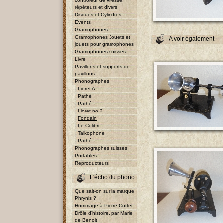
contrôleur de vitesse,
répéteurs et divers
Disques et Cylindres
Events
Gramophones
Gramophones Jouets et
A voir également
jouets pour gramophones
Gramophones suisses
Livre
Pavillons et supports de
pavillons
Phonographes
Lioret A
Pathé
Pathé
Lioret no 2
Fondain
Le Colibri
Talkophone
Pathé
Phonographes suisses
Portables
Reproducteurs
L'écho du phono
Que sait-on sur la marque
Phrynis ?
Hommage à Pierre Cottet
Drôle d'histoire, par Marie
de Benoit