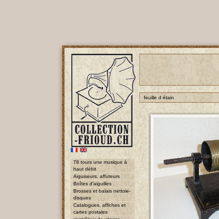
feuille d étain
78 tours une musique à
haut débit
Aiguiseurs, affuteurs
Boîtes d'aiguilles
Brosses et balais nettoie-
disques
Catalogues, affiches et
cartes postales