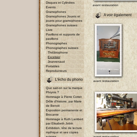
Disques et Cylindres
avant restauration
Events
Gramophones
A voir également
Gramophones Jouets et
jouets pour gramophones
Gramophones suisses
Livre
Pavillons et supports de
pavillons
Phonographes
Phonographes suisses
Théâtrophone
Excelsior
Jeanrenaud
Portables
Reproducteurs
L'écho du phono
avant restauration
Que sait-on sur la marque
Phrynis ?
Hommage à Pierre Cottet
Drôle d'histoire, par Marie
de Benoit
Exposition permanente et
Brocante
Hommage à Ruth Lambert
par Elisabeth Jobin
Exhibition, tête de lecture
mythique et ses copies
suisses
avant restauration