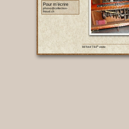
Pour m'écrire
phono@collection-
frioud.ch
e
94'644'744
visite