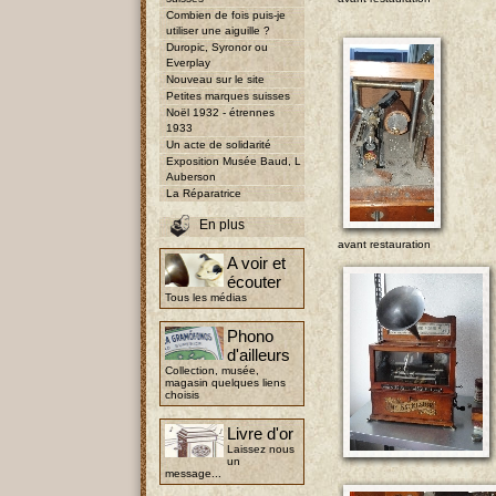
Combien de fois puis-je
utiliser une aiguille ?
Duropic, Syronor ou
Everplay
Nouveau sur le site
Petites marques suisses
Noël 1932 - étrennes
1933
Un acte de solidarité
Exposition Musée Baud, L
Auberson
La Réparatrice
En plus
avant restauration
A voir et
écouter
Tous les médias
Phono
d'ailleurs
Collection, musée,
magasin quelques liens
choisis
Livre d'or
Laissez nous
un
message...