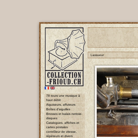
Lassueur
78 tours une musique à
haut débit
Aiguiseurs, affuteurs
Boîtes d'aiguilles
Brosses et balais nettoie-
disques
Catalogues, affiches et
cartes postales
contrôleur de vitesse,
répéteurs et divers