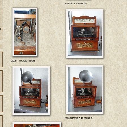
avant restauration
 L
avant restauration
restauration terminée