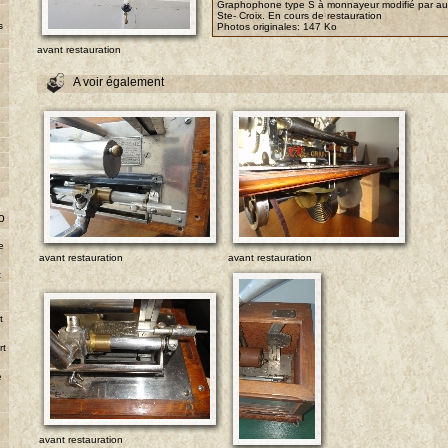
Graphophone type S à monnayeur modifié par au
Ste- Croix. En cours de restauration
s
Photos originales:
147 Ko
avant restauration
A voir également
o
e
avant restauration
avant restauration
t
e
t
rt
e
avant restauration