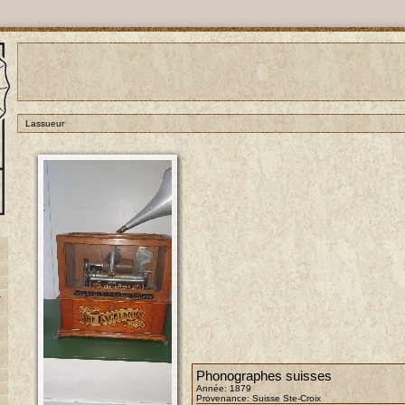
Lassueur
-
Phonographes suisses
Année: 1879
Provenance: Suisse Ste-Croix