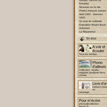
Duropic, Syronor ou
Everplay
Nouveau sur le site
Petites marques suisses
Noël 1932 - étrennes
1933
Un acte de solidarité
Exposition Musée Baud,
Auberson
La Réparatrice
En plus
A voir et
écouter
Tous les médias
Phono
d'ailleurs
Collection, musée,
magasin quelques liens
choisis
Livre d'or
Laissez nous
un
message...
Pour m'écrire
phono@collection-
frioud.ch