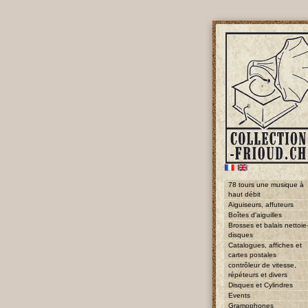
78 tours une musique à
haut débit
Aiguiseurs, affuteurs
Boîtes d'aiguilles
Brosses et balais nettoie
disques
Catalogues, affiches et
cartes postales
contrôleur de vitesse,
répéteurs et divers
Disques et Cylindres
Events
Gramophones