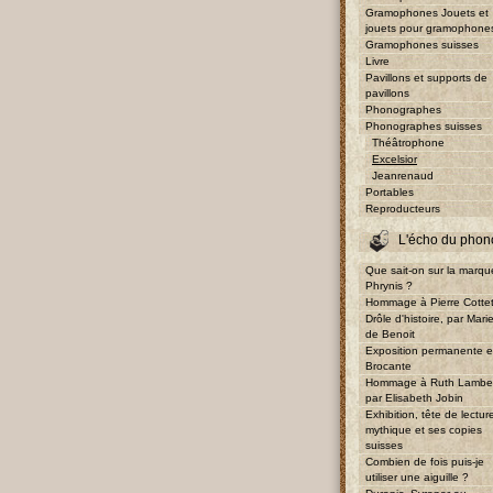
Gramophones Jouets et
jouets pour gramophone
Gramophones suisses
Livre
Pavillons et supports de
pavillons
Phonographes
Phonographes suisses
Théâtrophone
Excelsior
Jeanrenaud
Portables
Reproducteurs
L'écho du phon
Que sait-on sur la marqu
Phrynis ?
Hommage à Pierre Cotte
Drôle d'histoire, par Mari
de Benoit
Exposition permanente e
Brocante
Hommage à Ruth Lambe
par Elisabeth Jobin
Exhibition, tête de lectur
mythique et ses copies
suisses
Combien de fois puis-je
utiliser une aiguille ?