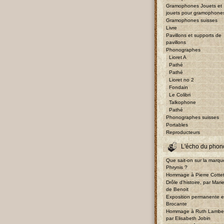
Gramophones Jouets et
jouets pour gramophone
Gramophones suisses
Livre
Pavillons et supports de
pavillons
Phonographes
Lioret A
Pathé
Pathé
Lioret no 2
Fondain
Le Colibri
Talkophone
Pathé
Phonographes suisses
Portables
Reproducteurs
L'écho du phon
Que sait-on sur la marqu
Phrynis ?
Hommage à Pierre Cotte
Drôle d'histoire, par Mari
de Benoit
Exposition permanente e
Brocante
Hommage à Ruth Lambe
par Elisabeth Jobin