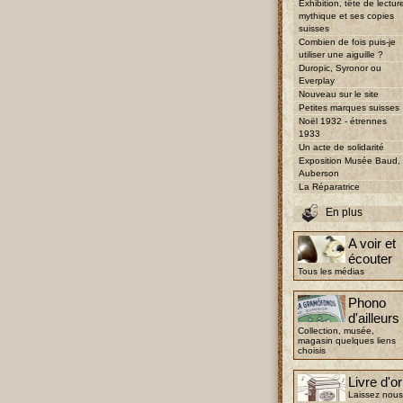
Exhibition, tête de lectur
mythique et ses copies
suisses
Combien de fois puis-je
utiliser une aiguille ?
Duropic, Syronor ou
Everplay
Nouveau sur le site
Petites marques suisses
Noël 1932 - étrennes
1933
Un acte de solidarité
Exposition Musée Baud,
Auberson
La Réparatrice
En plus
A voir et
écouter
Tous les médias
Phono
d'ailleurs
Collection, musée,
magasin quelques liens
choisis
Livre d'or
Laissez nous