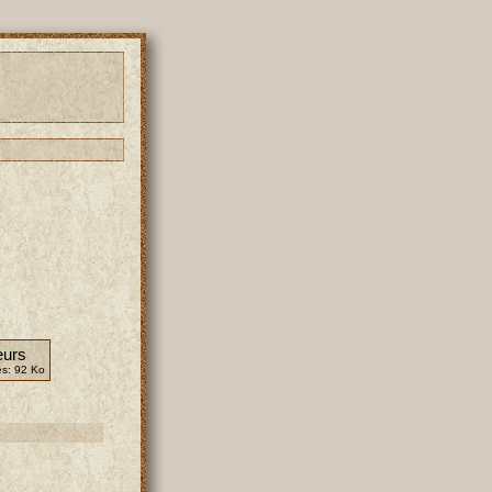
eurs
es:
92 Ko