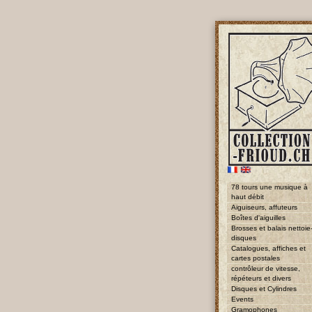
78 tours une musique à
haut débit
Aiguiseurs, affuteurs
Boîtes d'aiguilles
Brosses et balais nettoie
disques
Catalogues, affiches et
cartes postales
contrôleur de vitesse,
répéteurs et divers
Disques et Cylindres
Events
Gramophones