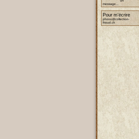
un
message...
Pour m'écrire
phono@collection-
frioud.ch