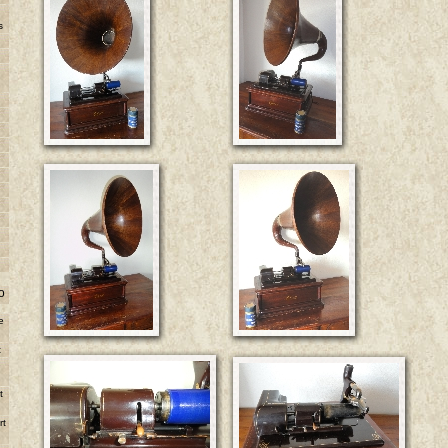
s
o
e
t
e
t
rt