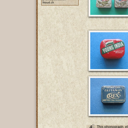
frioud.ch
This phonograph, e