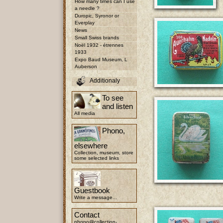
How many times can I use
a needle ?
Duropic, Syronor or
Everplay
News
Small Swiss brands
Noël 1932 - étrennes
1933
Expo Baud Museum, L
Auberson
Additionaly
To see
and listen
All media
Phono,
elsewhere
Collection, museum, store
some selected links
Guestbook
Write a message...
Contact
phono@collection-