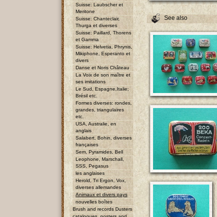
Suisse: Laubscher et
Meritone
See also
Suisse: Chanteclair,
Thurga et diverses
Suisse: Paillard, Thorens
et Gamma
Suisse: Helvetia, Phrynis,
Mikiphone, Esperanto et
divers
Danse et Noris Château
La Voix de son maître et
ses imitations
Le Sud, Espagne,Italie;
Brésil etc.
Formes diverses: rondes,
grandes, triangulaires
etc.
USA, Australie, en
anglais
Salabert, Bohin, diverses
françaises
Sem, Pyramides, Bell
Leophone, Marschall,
SSS, Pegasus
les anglaises
Herold, Tri Ergon, Vox,
diverses allemandes
Animaux et divers pays
nouvelles boîtes
Brush and records Dusters
catalogues, posters and