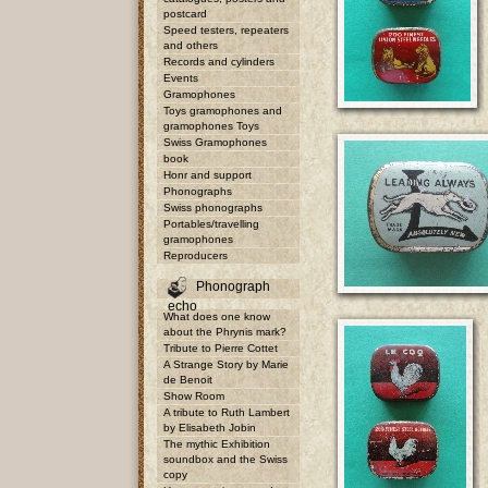
postcard
Speed testers, repeaters
and others
Records and cylinders
Events
Gramophones
Toys gramophones and
gramophones Toys
Swiss Gramophones
book
Honr and support
Phonographs
Swiss phonographs
Portables/travelling
gramophones
Reproducers
Phonograph
echo
What does one know
about the Phrynis mark?
Tribute to Pierre Cottet
A Strange Story by Marie
de Benoit
Show Room
A tribute to Ruth Lambert
by Elisabeth Jobin
The mythic Exhibition
soundbox and the Swiss
copy