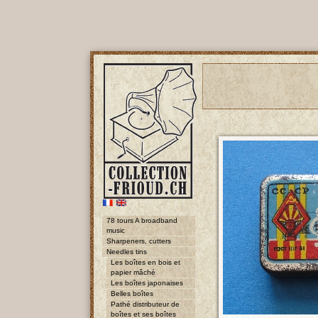
78 tours A broadband
music
Sharpeners, cutters
Needles tins
Les boîtes en bois et
papier mâché
Les boîtes japonaises
Belles boîtes
Pathé distributeur de
boîtes et ses boîtes