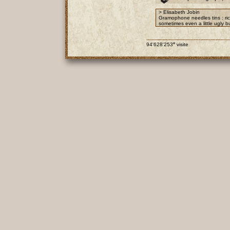
> Elisabeth Jobin
Gramophone needles tins : rich
sometimes even a little ugly bu
e
94'628'253
visite