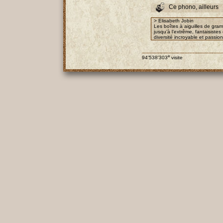
Ce phono, ailleurs
> Elisabeth Jobin
Les boîtes à aiguilles de gra
jusqu’à l’extrême, fantaisist
diversité incroyable et passio
e
94'538'303
visite