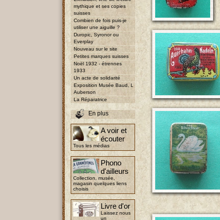
mythique et ses copies
suisses
Combien de fois puis-je
utiliser une aiguille ?
Duropic, Syronor ou
Everplay
Nouveau sur le site
Petites marques suisses
Noël 1932 - étrennes
1933
Un acte de solidarité
Exposition Musée Baud, L
Auberson
La Réparatrice
En plus
A voir et
écouter
Tous les médias
Phono
d'ailleurs
Collection, musée,
magasin quelques liens
choisis
Livre d'or
Laissez nous
un