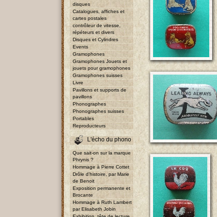
disques
Catalogues, affiches et
cartes postales
contrôleur de vitesse,
répéteurs et divers
Disques et Cylindres
Events
Gramophones
Gramophones Jouets et
jouets pour gramophones
Gramophones suisses
Livre
Pavillons et supports de
pavillons
Phonographes
Phonographes suisses
Portables
Reproducteurs
L'écho du phono
Que sait-on sur la marque
Phrynis ?
Hommage à Pierre Cottet
Drôle d'histoire, par Marie
de Benoit
Exposition permanente et
Brocante
Hommage à Ruth Lambert
par Elisabeth Jobin
Exhibition, tête de lecture