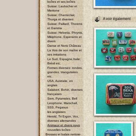
boîtes et ses boîtes
Suisse: Laubscher et
Meritone
Suisse: Chanteclair,
A voir également
Thurga et diverses
Suisse: Paillard, Thorens
et Gamma
Suisse: Helvetia, Phrynis,
Mikiphone, Esperanto et
divers
Danse et Noris Château
La Voix de son maître et
ses imitations
Le Sud, Espagne,Italie;
Brésil etc.
Formes diverses: rondes,
grandes, triangulaires
etc.
USA, Australie, en
anglais
Salabert, Bohin, diverses
françaises
Sem, Pyramides, Bell
Leophone, Marschall,
SSS, Pegasus
les anglaises
Herold, Tri Ergon, Vox,
diverses allemandes
Animaux et divers pays
nouvelles boîtes
Brosses et balais nettoie-