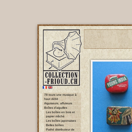
78 tours une musique à
haut débit
Aiguiseurs, affuteurs
Boîtes d'aiguilles
Les boîtes en bois et
papier mâché
Les boîtes japonaises
Belles boîtes
Pathé distributeur de