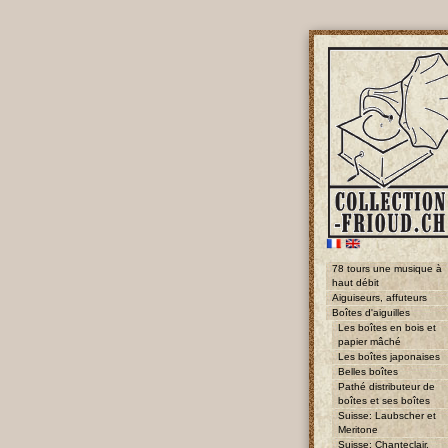
78 tours une musique à
haut débit
Aiguiseurs, affuteurs
Boîtes d'aiguilles
Les boîtes en bois et
papier mâché
Les boîtes japonaises
Belles boîtes
Pathé distributeur de
boîtes et ses boîtes
Suisse: Laubscher et
Meritone
Suisse: Chanteclair,