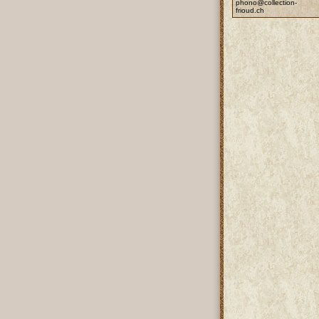
phono@collection-
frioud.ch