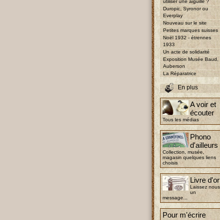
utiliser une aiguille ?
Duropic, Syronor ou
Everplay
Nouveau sur le site
Petites marques suisses
Noël 1932 - étrennes
1933
Un acte de solidarité
Exposition Musée Baud,
Auberson
La Réparatrice
En plus
A voir et
écouter
Tous les médias
Phono
d'ailleurs
Collection, musée,
magasin quelques liens
choisis
Livre d'or
Laissez nous
un
message...
Pour m'écrire