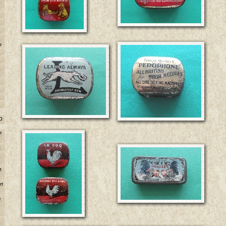
s
o
e
t
e
t
rt
e