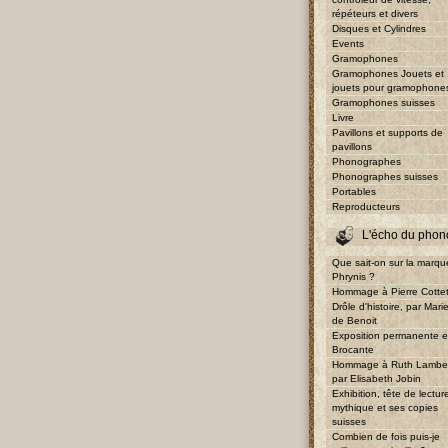
répéteurs et divers
Disques et Cylindres
Events
Gramophones
Gramophones Jouets et
jouets pour gramophone
Gramophones suisses
Livre
Pavillons et supports de
pavillons
Phonographes
Phonographes suisses
Portables
Reproducteurs
L'écho du phon
Que sait-on sur la marqu
Phrynis ?
Hommage à Pierre Cotte
Drôle d'histoire, par Mari
de Benoit
Exposition permanente e
Brocante
Hommage à Ruth Lambe
par Elisabeth Jobin
Exhibition, tête de lectur
mythique et ses copies
suisses
Combien de fois puis-je