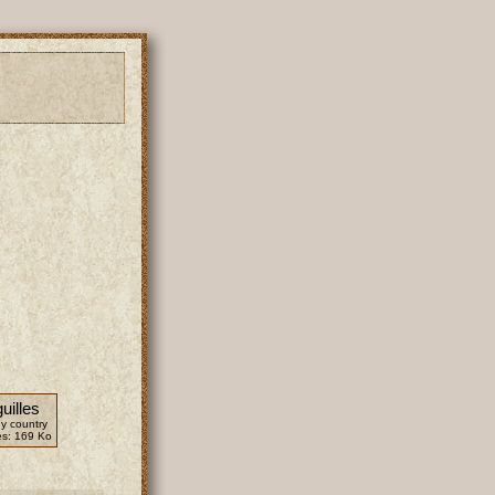
uilles
y country
es:
169 Ko