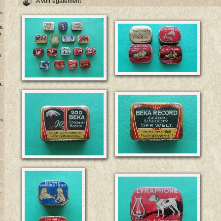
A voir également
ns
s,
t
u
t
s,
es
-