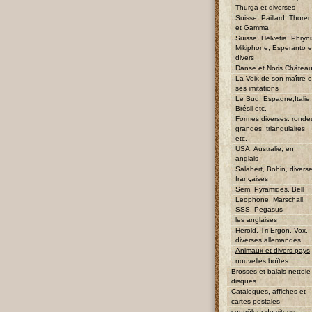
Thurga et diverses
Suisse: Paillard, Thore
et Gamma
Suisse: Helvetia, Phryni
Mikiphone, Esperanto e
divers
Danse et Noris Châtea
La Voix de son maître e
ses imitations
Le Sud, Espagne,Italie;
Brésil etc.
Formes diverses: ronde
grandes, triangulaires
etc.
USA, Australie, en
anglais
Salabert, Bohin, divers
françaises
Sem, Pyramides, Bell
Leophone, Marschall,
SSS, Pegasus
les anglaises
Herold, Tri Ergon, Vox,
diverses allemandes
Animaux et divers pays
nouvelles boîtes
Brosses et balais nettoie
disques
Catalogues, affiches et
cartes postales
contrôleur de vitesse,