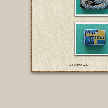
e
94'563'127
visite