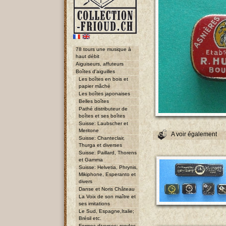
78 tours une musique à
haut débit
Aiguiseurs, affuteurs
Boîtes d'aiguilles
Les boîtes en bois et
papier mâché
Les boîtes japonaises
Belles boîtes
Pathé distributeur de
boîtes et ses boîtes
Suisse: Laubscher et
Meritone
A voir également
Suisse: Chanteclair,
Thurga et diverses
Suisse: Paillard, Thorens
et Gamma
Suisse: Helvetia, Phrynis,
Mikiphone, Esperanto et
divers
Danse et Noris Château
La Voix de son maître et
ses imitations
Le Sud, Espagne,Italie;
Brésil etc.
Formes diverses: rondes,