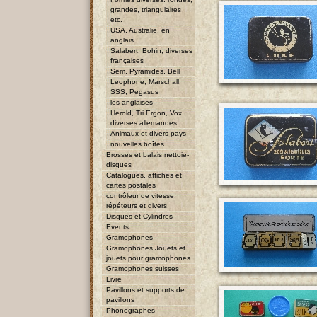
grandes, triangulaires
etc.
USA, Australie, en
anglais
Salabert, Bohin, diverses
françaises
Sem, Pyramides, Bell
Leophone, Marschall,
SSS, Pegasus
les anglaises
Herold, Tri Ergon, Vox,
diverses allemandes
Animaux et divers pays
nouvelles boîtes
Brosses et balais nettoie-
disques
Catalogues, affiches et
cartes postales
contrôleur de vitesse,
répéteurs et divers
Disques et Cylindres
Events
Gramophones
Gramophones Jouets et
jouets pour gramophones
Gramophones suisses
Livre
Pavillons et supports de
pavillons
Phonographes