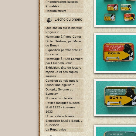
Phonographes suisses
Portables
Reproducteurs
L'écho du phono
Que sait-on sur la marque
Phrynis ?
Hommage à Pierre Cottet
Drôle d'histoire, par Marie
de Benoit
Exposition permanente et
Brocante
Hommage à Ruth Lambert
par Elisabeth Jobin
Exhibition, tête de lecture
mythique et ses copies
suisses
Combien de fois puis-je
utiliser une aiguille ?
Duropic, Syronor ou
Everplay
Nouveau sur le site
Petites marques suisses
Noël 1932 - étrennes
1933
Un acte de solidarité
Exposition Musée Baud, L
Auberson
La Réparatrice