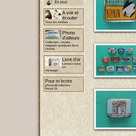
En plus
A voir et
écouter
Tous les médias
Phono
d'ailleurs
Collection, musée,
magasin quelques liens
choisis
Livre d'or
Laissez nous
un
message...
Pour m'écrire
phono@collection-
frioud.ch