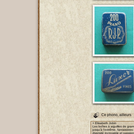
Ce phono, ailleurs
> Elisabeth Jobin
Les boîtes à aiguilles de gra
jusqu’à l’extrême, fantaisist
diversité incroyable et passio