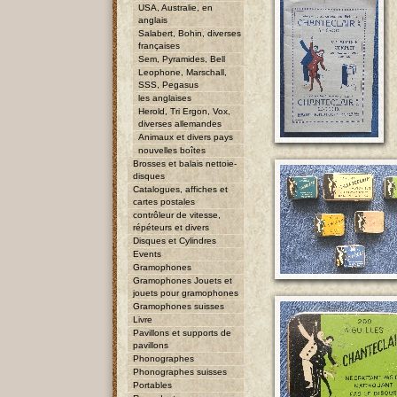
USA, Australie, en
anglais
Salabert, Bohin, diverses
françaises
Sem, Pyramides, Bell
Leophone, Marschall,
SSS, Pegasus
les anglaises
Herold, Tri Ergon, Vox,
diverses allemandes
Animaux et divers pays
nouvelles boîtes
Brosses et balais nettoie-
disques
Catalogues, affiches et
cartes postales
contrôleur de vitesse,
répéteurs et divers
Disques et Cylindres
Events
Gramophones
Gramophones Jouets et
jouets pour gramophones
Gramophones suisses
Livre
Pavillons et supports de
pavillons
Phonographes
Phonographes suisses
Portables