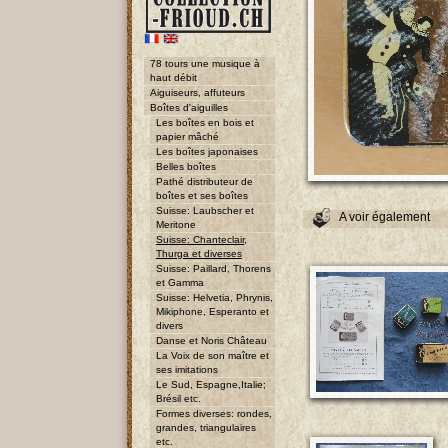
78 tours une musique à
haut débit
Aiguiseurs, affuteurs
Boîtes d'aiguilles
Les boîtes en bois et
papier mâché
Les boîtes japonaises
Belles boîtes
Pathé distributeur de
boîtes et ses boîtes
Suisse: Laubscher et
A voir également
Meritone
Suisse: Chanteclair,
Thurga et diverses
Suisse: Paillard, Thorens
et Gamma
Suisse: Helvetia, Phrynis,
Mikiphone, Esperanto et
divers
Danse et Noris Château
La Voix de son maître et
ses imitations
Le Sud, Espagne,Italie;
Brésil etc.
Formes diverses: rondes,
grandes, triangulaires
etc.