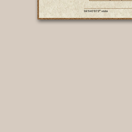
e
94'640'873
visite