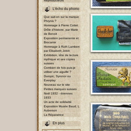
Reproducteurs
L'écho du phono
Que sait-on sur la marque
Phrynis ?
Hommage à Pierre Cottet
Drôle d'histoire, par Marie
de Benoit
Exposition permanente et
Brocante
Hommage à Ruth Lambert
par Elisabeth Jobin
Exhibition, tête de lecture
mythique et ses copies
suisses
Combien de fois puis-je
utiliser une aiguille ?
Duropic, Syronor ou
Everplay
Nouveau sur le site
Petites marques suisses
Noël 1932 - étrennes
1933
Un acte de solidarité
Exposition Musée Baud, L
Auberson
La Réparatrice
En plus