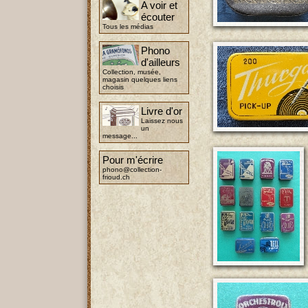
A voir et
écouter
Tous les médias
Phono
d'ailleurs
Collection, musée,
magasin quelques liens
choisis
Livre d'or
Laissez nous
un
message...
Pour m'écrire
phono@collection-
frioud.ch