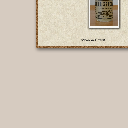
e
94'636'222
visite