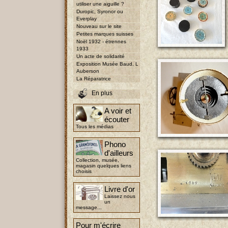
utiliser une aiguille ?
Duropic, Syronor ou
Everplay
Nouveau sur le site
Petites marques suisses
Noël 1932 - étrennes
1933
Un acte de solidarité
Exposition Musée Baud, L
Auberson
La Réparatrice
En plus
A voir et
écouter
Tous les médias
Phono
d'ailleurs
Collection, musée,
magasin quelques liens
choisis
Livre d'or
Laissez nous
un
message...
Pour m'écrire