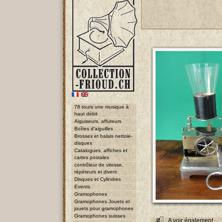
78 tours une musique à
haut débit
Aiguiseurs, affuteurs
Boîtes d'aiguilles
Brosses et balais nettoie-
disques
Catalogues, affiches et
cartes postales
contrôleur de vitesse,
répéteurs et divers
Disques et Cylindres
Events
Gramophones
Gramophones Jouets et
jouets pour gramophones
Gramophones suisses
A voir également