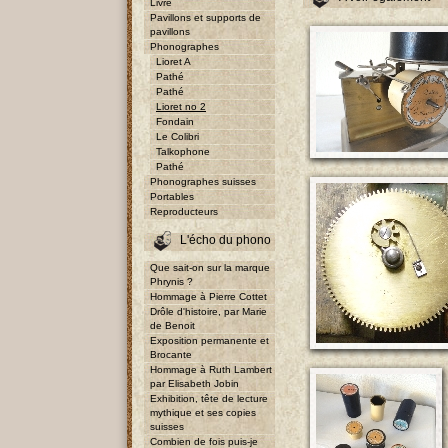
Livre
Pavillons et supports de
pavillons
Phonographes
Lioret A
Pathé
Pathé
Lioret no 2
Fondain
Le Colibri
Talkophone
Pathé
Phonographes suisses
Portables
Reproducteurs
L'écho du phono
Que sait-on sur la marque
Phrynis ?
Hommage à Pierre Cottet
Drôle d'histoire, par Marie
de Benoit
Exposition permanente et
Brocante
Hommage à Ruth Lambert
par Elisabeth Jobin
Exhibition, tête de lecture
mythique et ses copies
suisses
Combien de fois puis-je