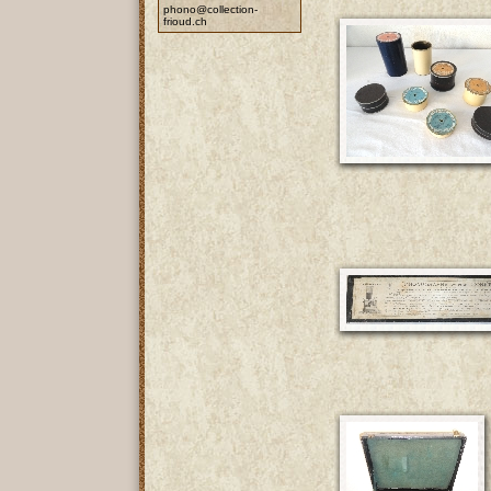
phono@collection-
frioud.ch