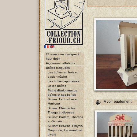
78 tours une musique à
haut débit
Aiguiseurs, affuteurs
Boîtes d'aiguilles
Les boîtes en bois et
papier mâché
Les boîtes japonaises
Belles boîtes
Pathé distributeur de
boîtes et ses boîtes
Suisse: Laubscher et
A voir également
Meritone
Suisse: Chanteclair,
Thurga et diverses
Suisse: Paillard, Thorens
et Gamma
Suisse: Helvetia, Phrynis,
Mikiphone, Esperanto et
divers