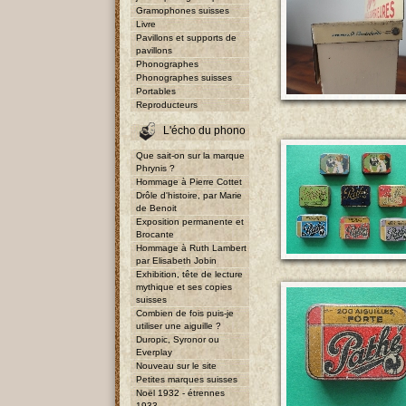
Gramophones suisses
Livre
Pavillons et supports de
pavillons
Phonographes
Phonographes suisses
Portables
Reproducteurs
L'écho du phono
Que sait-on sur la marque
Phrynis ?
Hommage à Pierre Cottet
Drôle d'histoire, par Marie
de Benoit
Exposition permanente et
Brocante
Hommage à Ruth Lambert
par Elisabeth Jobin
Exhibition, tête de lecture
mythique et ses copies
suisses
Combien de fois puis-je
utiliser une aiguille ?
Duropic, Syronor ou
Everplay
Nouveau sur le site
Petites marques suisses
Noël 1932 - étrennes
1933