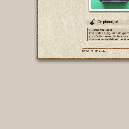
Ce phono, ailleurs
> Elisabeth Jobin
Les boîtes à aiguilles de gra
jusqu’à l’extrême, fantaisist
diversité incroyable et passio
e
94'545'150
visite