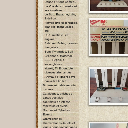
Danse et Noris Château
La Voix de son maître et
ses imitations
Le Sud, Espagne,Italie;
Brésil etc.
Formes diverses: rondes,
grandes, triangulaires
etc.
USA, Australie, en
anglais
Salabert, Bohin, diverses
françaises
Sem, Pyramides, Bell
Leophone, Marschall,
SSS, Pegasus
les anglaises
Herold, Tri Ergon, Vox,
diverses allemandes
Animaux et divers pays
nouvelles boîtes
Brosses et balais nettoie-
disques
Catalogues, affiches et
cartes postales
contrôleur de vitesse,
répéteurs et divers
Disques et Cylindres
Events
Gramophones
Gramophones Jouets et
jouets pour gramophones