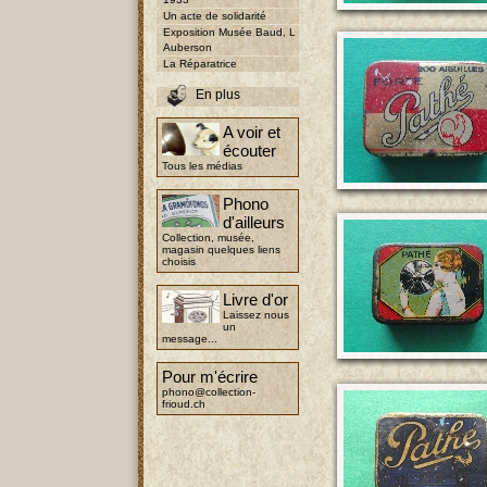
Un acte de solidarité
Exposition Musée Baud, L
Auberson
La Réparatrice
En plus
A voir et
écouter
Tous les médias
Phono
d'ailleurs
Collection, musée,
magasin quelques liens
choisis
Livre d'or
Laissez nous
un
message...
Pour m'écrire
phono@collection-
frioud.ch