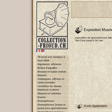
Exposition Musé
exposition de gramophones fab
Ste-Croix jusqu'à fin mai
78 tours une musique à
haut débit
Aiguiseurs, affuteurs
Boîtes d'aiguilles
Brosses et balais nettoie-
disques
Catalogues, affiches et
cartes postales
contrôleur de vitesse,
répéteurs et divers
Disques et Cylindres
Events
Gramophones
Gramophones Jouets et
A voir également
jouets pour gramophones
Gramophones suisses