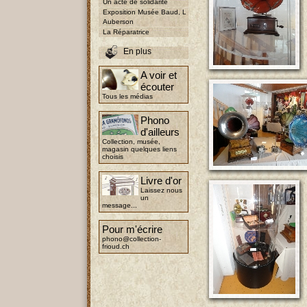
Un acte de solidarité
Exposition Musée Baud, L
Auberson
La Réparatrice
En plus
A voir et
écouter
Tous les médias
Phono
d'ailleurs
Collection, musée,
magasin quelques liens
choisis
Livre d'or
Laissez nous
un
message...
Pour m'écrire
phono@collection-
frioud.ch