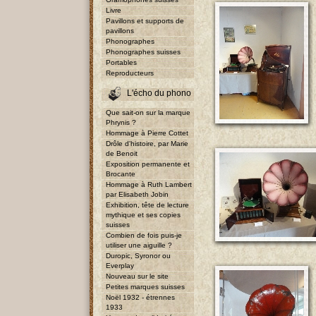
Livre
Pavillons et supports de
pavillons
Phonographes
Phonographes suisses
Portables
Reproducteurs
L'écho du phono
Que sait-on sur la marque
Phrynis ?
Hommage à Pierre Cottet
Drôle d'histoire, par Marie
de Benoit
Exposition permanente et
Brocante
Hommage à Ruth Lambert
par Elisabeth Jobin
Exhibition, tête de lecture
mythique et ses copies
suisses
Combien de fois puis-je
utiliser une aiguille ?
Duropic, Syronor ou
Everplay
Nouveau sur le site
Petites marques suisses
Noël 1932 - étrennes
1933