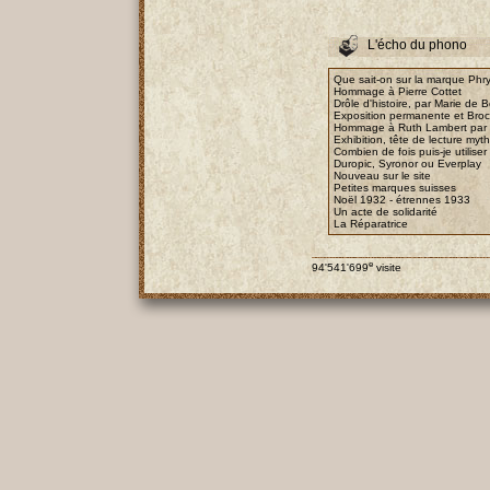
L'écho du phono
Que sait-on sur la marque Phry
Hommage à Pierre Cottet
Drôle d'histoire, par Marie de B
Exposition permanente et Bro
Hommage à Ruth Lambert par E
Exhibition, tête de lecture myt
Combien de fois puis-je utiliser
Duropic, Syronor ou Everplay
Nouveau sur le site
Petites marques suisses
Noël 1932 - étrennes 1933
Un acte de solidarité
La Réparatrice
e
94'541'699
visite