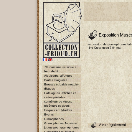
Exposition Musé
exposition de gramophones fab
Ste-Croix jusqu'à fin mai
78 tours une musique à
haut débit
Aiguiseurs, affuteurs
Boîtes d'aiguilles
Brosses et balais nettoie-
disques
Catalogues, affiches et
cartes postales
contrôleur de vitesse,
répéteurs et divers
Disques et Cylindres
Events
Gramophones
Gramophones Jouets et
A voir également
jouets pour gramophones
Gramophones suisses