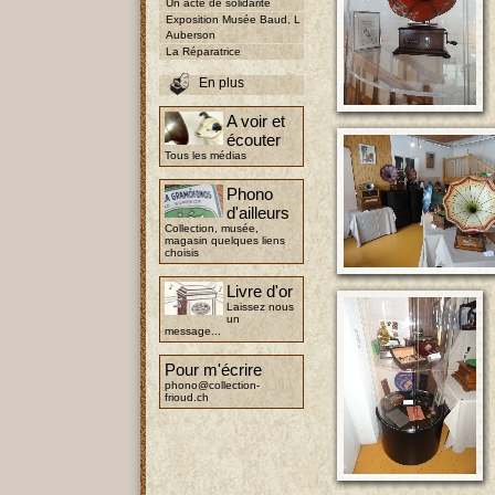
Un acte de solidarité
Exposition Musée Baud, L
Auberson
La Réparatrice
En plus
A voir et
écouter
Tous les médias
Phono
d'ailleurs
Collection, musée,
magasin quelques liens
choisis
Livre d'or
Laissez nous
un
message...
Pour m'écrire
phono@collection-
frioud.ch