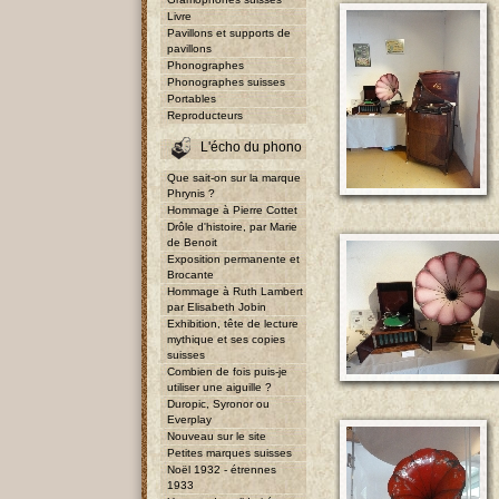
Livre
Pavillons et supports de
pavillons
Phonographes
Phonographes suisses
Portables
Reproducteurs
L'écho du phono
Que sait-on sur la marque
Phrynis ?
Hommage à Pierre Cottet
Drôle d'histoire, par Marie
de Benoit
Exposition permanente et
Brocante
Hommage à Ruth Lambert
par Elisabeth Jobin
Exhibition, tête de lecture
mythique et ses copies
suisses
Combien de fois puis-je
utiliser une aiguille ?
Duropic, Syronor ou
Everplay
Nouveau sur le site
Petites marques suisses
Noël 1932 - étrennes
1933