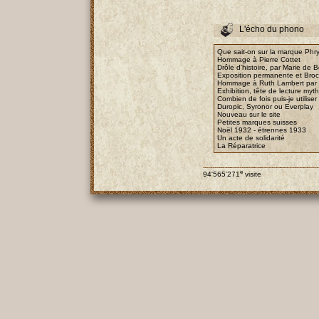
L'écho du phono
Que sait-on sur la marque Phry
Hommage à Pierre Cottet
Drôle d'histoire, par Marie de B
Exposition permanente et Bro
Hommage à Ruth Lambert par E
Exhibition, tête de lecture myt
Combien de fois puis-je utiliser
Duropic, Syronor ou Everplay
Nouveau sur le site
Petites marques suisses
Noël 1932 - étrennes 1933
Un acte de solidarité
La Réparatrice
e
94'565'271
visite