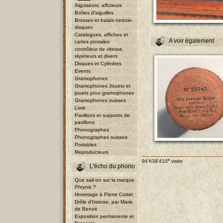
Aiguiseurs, affuteurs
Boîtes d'aiguilles
Brosses et balais nettoie-
disques
Catalogues, affiches et
A voir également
cartes postales
contrôleur de vitesse,
répéteurs et divers
Disques et Cylindres
Events
Gramophones
Gramophones Jouets et
jouets pour gramophones
Gramophones suisses
Livre
Pavillons et supports de
pavillons
Phonographes
Phonographes suisses
Portables
Reproducteurs
e
94'639'410
visite
L'écho du phono
Que sait-on sur la marque
Phrynis ?
Hommage à Pierre Cottet
Drôle d'histoire, par Marie
de Benoit
Exposition permanente et