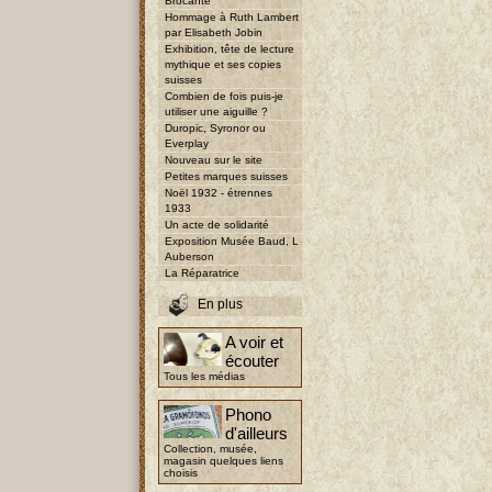
Brocante
Hommage à Ruth Lambert
par Elisabeth Jobin
Exhibition, tête de lecture
mythique et ses copies
suisses
Combien de fois puis-je
utiliser une aiguille ?
Duropic, Syronor ou
Everplay
Nouveau sur le site
Petites marques suisses
Noël 1932 - étrennes
1933
Un acte de solidarité
Exposition Musée Baud, L
Auberson
La Réparatrice
En plus
A voir et
écouter
Tous les médias
Phono
d'ailleurs
Collection, musée,
magasin quelques liens
choisis