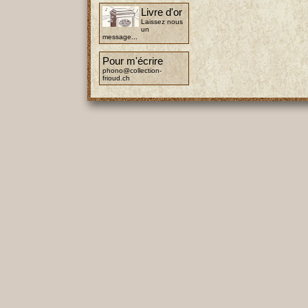
Livre d'or
Laissez nous
un
message...
Pour m'écrire
phono@collection-
frioud.ch