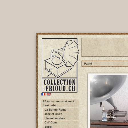
Pathé
78 tours une musique à
haut débit
La Bonne Route
Jazz et Blues
Hymne vaudois
Caf' Conc
Yodel