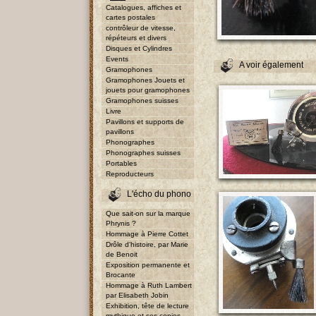
Catalogues, affiches et
cartes postales
contrôleur de vitesse,
répéteurs et divers
Disques et Cylindres
Events
A voir également
Gramophones
Gramophones Jouets et
jouets pour gramophones
Gramophones suisses
Livre
Pavillons et supports de
pavillons
Phonographes
Phonographes suisses
Portables
Reproducteurs
L'écho du phono
Que sait-on sur la marque
Phrynis ?
Hommage à Pierre Cottet
Drôle d'histoire, par Marie
de Benoit
Exposition permanente et
Brocante
Hommage à Ruth Lambert
par Elisabeth Jobin
Exhibition, tête de lecture
mythique et ses copies