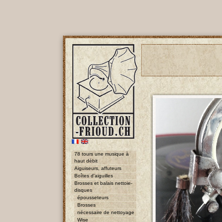
78 tours une musique à
haut débit
Aiguiseurs, affuteurs
Boîtes d'aiguilles
Brosses et balais nettoie-
disques
épousseteurs
Brosses
nécessaire de nettoyage
Wise