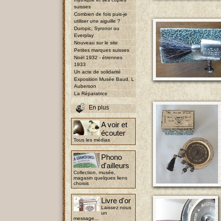
suisses
Combien de fois puis-je
utiliser une aiguille ?
Duropic, Syronor ou
Everplay
Nouveau sur le site
Petites marques suisses
Noël 1932 - étrennes
1933
Un acte de solidarité
Exposition Musée Baud, L
Auberson
La Réparatrice
En plus
A voir et
écouter
Tous les médias
Phono
d'ailleurs
Collection, musée,
magasin quelques liens
choisis
Livre d'or
Laissez nous
un
message...