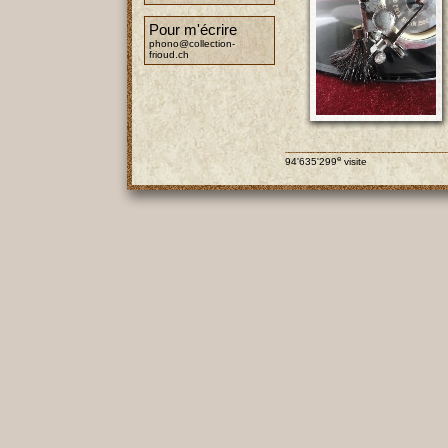
Pour m'écrire
phono@collection-
frioud.ch
e
94'635'299
visite