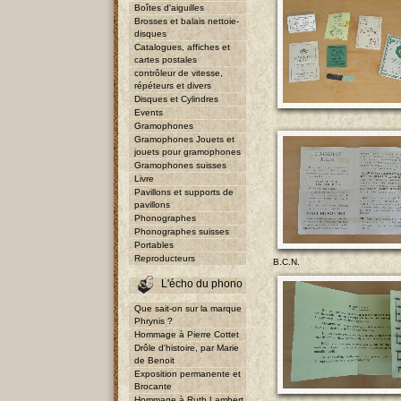
Boîtes d'aiguilles
Brosses et balais nettoie-
disques
Catalogues, affiches et
cartes postales
contrôleur de vitesse,
répéteurs et divers
Disques et Cylindres
Events
Gramophones
Gramophones Jouets et
jouets pour gramophones
Gramophones suisses
Livre
Pavillons et supports de
pavillons
Phonographes
Phonographes suisses
Portables
Reproducteurs
B.C.N.
L'écho du phono
Que sait-on sur la marque
Phrynis ?
Hommage à Pierre Cottet
Drôle d'histoire, par Marie
de Benoit
Exposition permanente et
Brocante
Hommage à Ruth Lambert