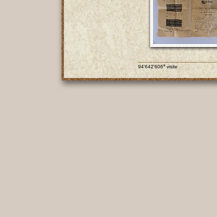
e
94'642'606
visite