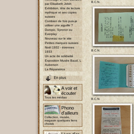
B.C.N.
par Elisabeth Jobin
Exhibition, tête de lecture
mythique et ses copies
suisses
Combien de fois puis-je
utiliser une aiguille ?
Duropic, Syronor ou
Everplay
Nouveau sur le site
Petites marques suisses
Noël 1932 - étrennes
B.C.N.
1933
Un acte de solidarité
Exposition Musée Baud, L
Auberson
La Réparatrice
En plus
A voir et
écouter
Tous les médias
B.C.N.
Phono
d'ailleurs
Collection, musée,
magasin quelques liens
choisis