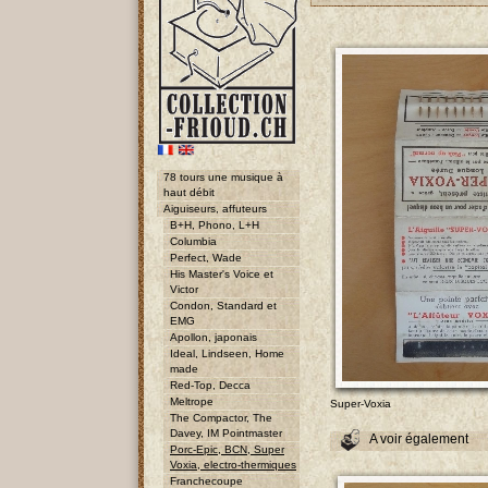
78 tours une musique à
haut débit
Aiguiseurs, affuteurs
B+H, Phono, L+H
Columbia
Perfect, Wade
His Master's Voice et
Victor
Condon, Standard et
EMG
Apollon, japonais
Ideal, Lindseen, Home
made
Red-Top, Decca
Meltrope
Super-Voxia
The Compactor, The
Davey, IM Pointmaster
A voir également
Porc-Epic, BCN, Super
Voxia, electro-thermiques
Franchecoupe