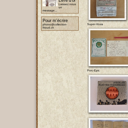
Livre d'or
Laissez nous
un
message...
Pour m'écrire
Super-Voxia
phono@collection-
frioud.ch
Porc-Epic