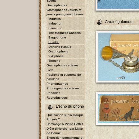
Events
Gramophones
Gramophones Jouets et
jouets pour gramophones
Industria
A voir également
Induphon
Siam Soo
The Magnetic Dancers
Bingophone
Euréka
Dancing Rastus
Graphophone
Vykiphone
Thorens
Gramophones suisses
Livre
Pavillons et supports de
pavillons
Phonographes
Phonographes suisses
Portables
Reproducteurs
L'écho du phono
Que sait-on sur la marque
Phrynis ?
Hommage à Pierre Cottet
Drôle d'histoire, par Marie
de Benoit
Exposition permanente et