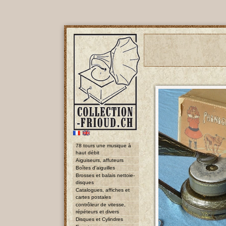
78 tours une musique à
haut débit
Aiguiseurs, affuteurs
Boîtes d'aiguilles
Brosses et balais nettoie-
disques
Catalogues, affiches et
cartes postales
contrôleur de vitesse,
répéteurs et divers
Disques et Cylindres