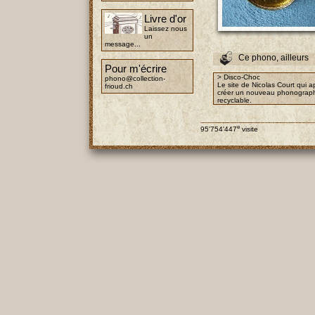
Livre d'or
Laissez nous
un
message...
Ce phono, ailleurs
Pour m'écrire
> Disco-Choc
phono@collection-
Le site de Nicolas Court qui 
frioud.ch
créer un nouveau phonographe
recyclable.
e
95'754'447
visite