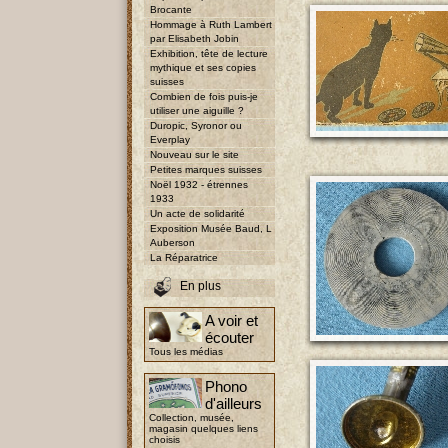
Brocante
Hommage à Ruth Lambert
par Elisabeth Jobin
Exhibition, tête de lecture
mythique et ses copies
suisses
Combien de fois puis-je
utiliser une aiguille ?
Duropic, Syronor ou
Everplay
Nouveau sur le site
Petites marques suisses
Noël 1932 - étrennes
1933
Un acte de solidarité
Exposition Musée Baud, L
Auberson
La Réparatrice
En plus
A voir et
écouter
Tous les médias
Phono
d'ailleurs
Collection, musée,
magasin quelques liens
choisis