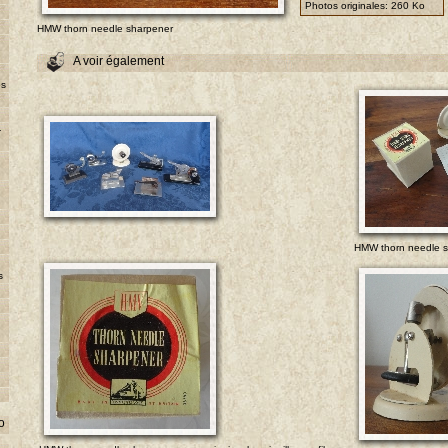
Photos originales:
260 Ko
HMW thorn needle sharpener
A voir également
es
-
HMW thorn needle 
s
o