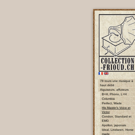
78 tours une musique à
haut débit
Aiguiseurs, affuteurs
B+H, Phono, L+H
Columbia
Perfect, Wade
His Master's Voice et
Victor
Condon, Standard et
EMG
Apollon, japonais
Ideal, Lindseen, Home
made