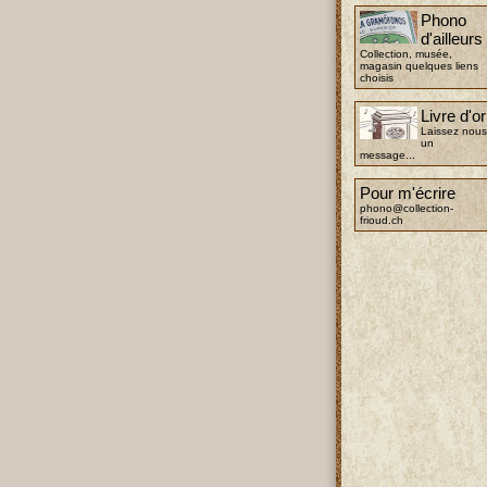
Phono
d'ailleurs
Collection, musée,
magasin quelques liens
choisis
Livre d'or
Laissez nous
un
message...
Pour m'écrire
phono@collection-
frioud.ch