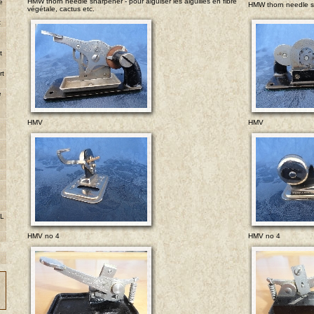
HMW thorn needle sharpener - pour aiguiser les aiguilles en fibre
e
HMW thorn needle 
végétale, cactus etc.
t
e
t
rt
e
HMV
HMV
 L
HMV no 4
HMV no 4