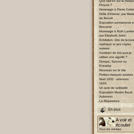
Que sait-on sur la marqu
Phrynis ?
Hommage à Pierre Cotte
Drôle d'histoire, par Mari
de Benoit
Exposition permanente e
Brocante
Hommage à Ruth Lambe
par Elisabeth Jobin
Exhibition, tête de lectur
mythique et ses copies
suisses
Combien de fois puis-je
utiliser une aiguille ?
Duropic, Syronor ou
Everplay
Nouveau sur le site
Petites marques suisses
Noël 1932 - étrennes
1933
Un acte de solidarité
Exposition Musée Baud,
Auberson
La Réparatrice
En plus
A voir et
écouter
Tous les médias