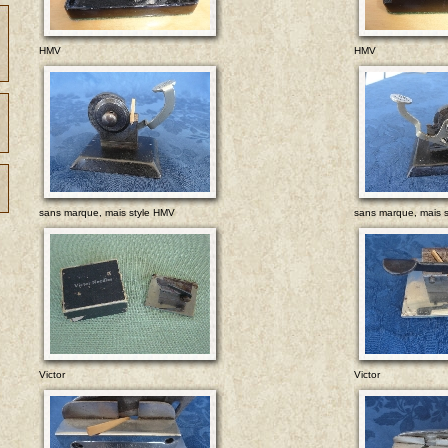
HMV
HMV
sans marque, mais style HMV
sans marque, mais 
Victor
Victor