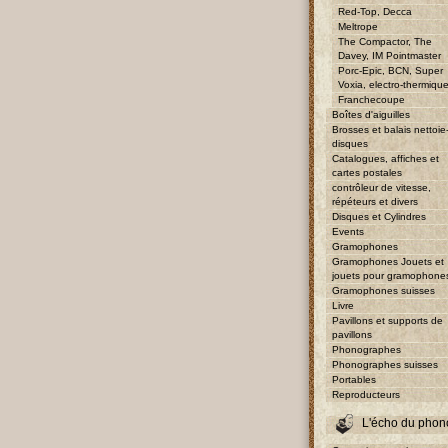
Red-Top, Decca
Meltrope
The Compactor, The
Davey, IM Pointmaster
Porc-Epic, BCN, Super
Voxia, electro-thermiqu
Franchecoupe
Boîtes d'aiguilles
Brosses et balais nettoie
disques
Catalogues, affiches et
cartes postales
contrôleur de vitesse,
répéteurs et divers
Disques et Cylindres
Events
Gramophones
Gramophones Jouets et
jouets pour gramophone
Gramophones suisses
Livre
Pavillons et supports de
pavillons
Phonographes
Phonographes suisses
Portables
Reproducteurs
L'écho du phon