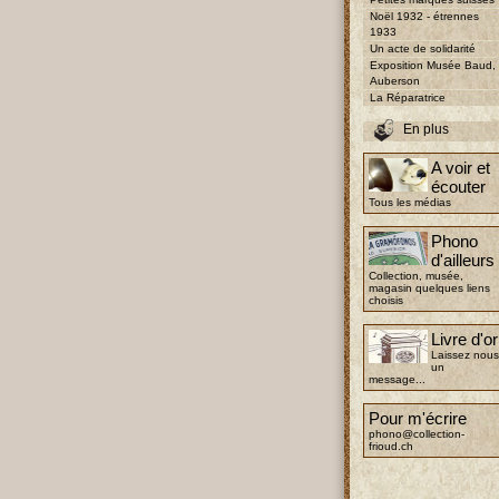
Noël 1932 - étrennes
1933
Un acte de solidarité
Exposition Musée Baud,
Auberson
La Réparatrice
En plus
A voir et
écouter
Tous les médias
Phono
d'ailleurs
Collection, musée,
magasin quelques liens
choisis
Livre d'or
Laissez nous
un
message...
Pour m'écrire
phono@collection-
frioud.ch