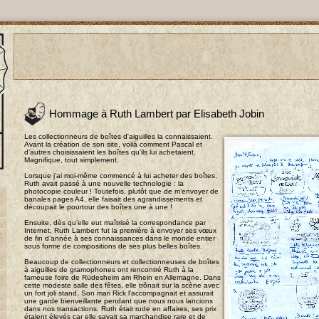
Hommage à Ruth Lambert par Elisabeth Jobin
Les collectionneurs de boîtes d'aiguilles la connaissaient.
Avant la création de son site, voilà comment Pascal et
d’autres choisissaient les boîtes qu’ils lui achetaient.
Magnifique, tout simplement.
Lorsque j’ai moi-même commencé à lui acheter des boîtes,
Ruth avait passé à une nouvelle technologie : la
photocopie couleur ! Toutefois, plutôt que de m’envoyer de
banales pages A4, elle faisait des agrandissements et
découpait le pourtour des boîtes une à une !
Ensuite, dès qu’elle eut maîtrisé la correspondance par
Internet, Ruth Lambert fut la première à envoyer ses vœux
-
de fin d’année à ses connaissances dans le monde entier
sous forme de compositions de ses plus belles boîtes.
Beaucoup de collectionneurs et collectionneuses de boîtes
à aiguilles de gramophones ont rencontré Ruth à la
fameuse foire de Rüdesheim am Rhein en Allemagne. Dans
cette modeste salle des fêtes, elle trônait sur la scène avec
un fort joli stand. Son mari Rick l’accompagnait et assurait
une garde bienveillante pendant que nous nous lancions
dans nos transactions. Ruth était rude en affaires, ses prix
étaient élevés car elle savait sa marchandise rare et de