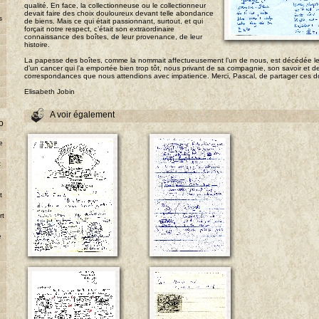
qualité. En face, la collectionneuse ou le collectionneur
devait faire des choix douloureux devant telle abondance
s
de biens. Mais ce qui était passionnant, surtout, et qui
forçait notre respect, c’était son extraordinaire
connaissance des boîtes, de leur provenance, de leur
histoire.
La papesse des boîtes, comme la nommait affectueusement l’un de nous, est décédée le
d’un cancer qui l’a emportée bien trop tôt, nous privant de sa compagnie, son savoir et d
correspondances que nous attendions avec impatience. Merci, Pascal, de partager ces d
Elisabeth Jobin
A voir également
o
e
t
e
t
rt
e