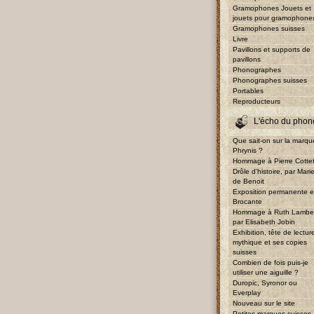
Gramophones Jouets et
jouets pour gramophone
Gramophones suisses
Livre
Pavillons et supports de
pavillons
Phonographes
Phonographes suisses
Portables
Reproducteurs
L'écho du phon
Que sait-on sur la marqu
Phrynis ?
Hommage à Pierre Cotte
Drôle d'histoire, par Mari
de Benoit
Exposition permanente e
Brocante
Hommage à Ruth Lambe
par Elisabeth Jobin
Exhibition, tête de lectur
mythique et ses copies
suisses
Combien de fois puis-je
utiliser une aiguille ?
Duropic, Syronor ou
Everplay
Nouveau sur le site
Petites marques suisses