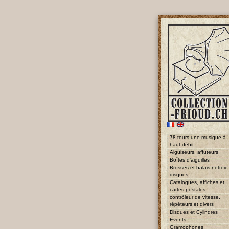
78 tours une musique à
haut débit
Aiguiseurs, affuteurs
Boîtes d'aiguilles
Brosses et balais nettoie
disques
Catalogues, affiches et
cartes postales
contrôleur de vitesse,
répéteurs et divers
Disques et Cylindres
Events
Gramophones