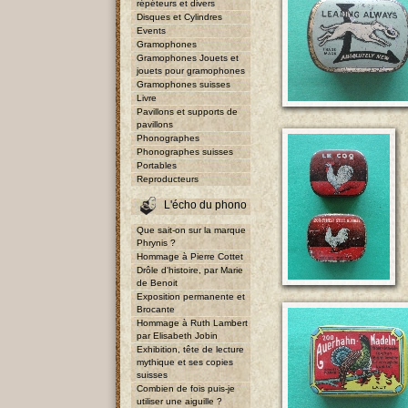
répéteurs et divers
Disques et Cylindres
Events
Gramophones
Gramophones Jouets et
jouets pour gramophones
Gramophones suisses
Livre
Pavillons et supports de
pavillons
Phonographes
Phonographes suisses
Portables
Reproducteurs
L'écho du phono
Que sait-on sur la marque
Phrynis ?
Hommage à Pierre Cottet
Drôle d'histoire, par Marie
de Benoit
Exposition permanente et
Brocante
Hommage à Ruth Lambert
par Elisabeth Jobin
Exhibition, tête de lecture
mythique et ses copies
suisses
Combien de fois puis-je
utiliser une aiguille ?