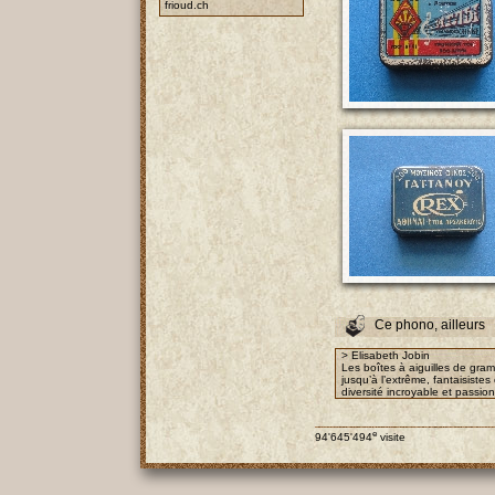
frioud.ch
Ce phono, ailleurs
> Elisabeth Jobin
Les boîtes à aiguilles de gra
jusqu’à l’extrême, fantaisist
diversité incroyable et passio
e
94'645'494
visite