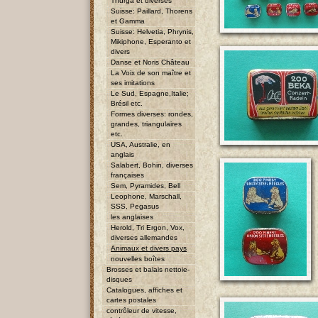
Thurga et diverses
Suisse: Paillard, Thorens
et Gamma
Suisse: Helvetia, Phrynis,
Mikiphone, Esperanto et
divers
Danse et Noris Château
La Voix de son maître et
ses imitations
Le Sud, Espagne,Italie;
Brésil etc.
Formes diverses: rondes,
grandes, triangulaires
etc.
USA, Australie, en
anglais
Salabert, Bohin, diverses
françaises
Sem, Pyramides, Bell
Leophone, Marschall,
SSS, Pegasus
les anglaises
Herold, Tri Ergon, Vox,
diverses allemandes
Animaux et divers pays
nouvelles boîtes
Brosses et balais nettoie-
disques
Catalogues, affiches et
cartes postales
contrôleur de vitesse,