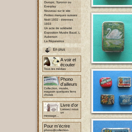
Duropic, Syronor ou
Everplay
Nouveau sur le site
Petites marques suisses
Noël 1932 - étrennes
1933
Un acte de solidarité
Exposition Musée Baud, L
Auberson
La Réparatrice
En plus
A voir et
écouter
Tous les médias
Phono
d'ailleurs
Collection, musée,
magasin quelques liens
choisis
Livre d'or
Laissez nous
un
message...
Pour m'écrire
phono@collection-