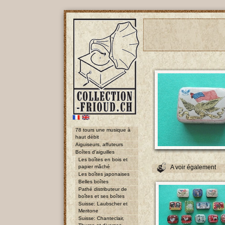
78 tours une musique à
haut débit
Aiguiseurs, affuteurs
Boîtes d'aiguilles
Les boîtes en bois et
papier mâché
A voir également
Les boîtes japonaises
Belles boîtes
Pathé distributeur de
boîtes et ses boîtes
Suisse: Laubscher et
Meritone
Suisse: Chanteclair,