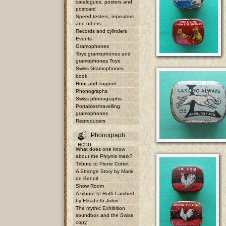
catalogues, posters and
postcard
Speed testers, repeaters
and others
Records and cylinders
Events
Gramophones
Toys gramophones and
gramophones Toys
Swiss Gramophones
book
Honr and support
Phonographs
Swiss phonographs
Portables/travelling
gramophones
Reproducers
Phonograph
echo
What does one know
about the Phrynis mark?
Tribute to Pierre Cottet
A Strange Story by Marie
de Benoit
Show Room
A tribute to Ruth Lambert
by Elisabeth Jobin
The mythic Exhibition
soundbox and the Swiss
copy