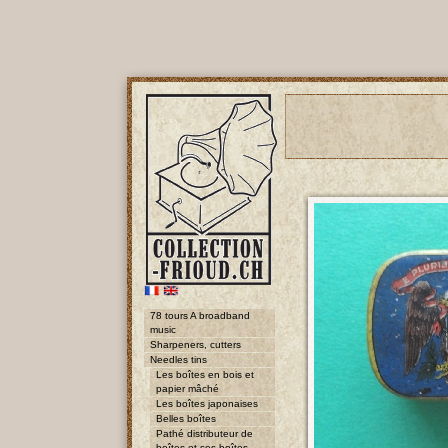
78 tours A broadband
music
Sharpeners, cutters
Needles tins
Les boîtes en bois et
papier mâché
Les boîtes japonaises
Belles boîtes
Pathé distributeur de
boîtes et ses boîtes