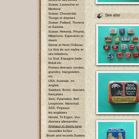
Suisse: Laubscher et
Meritone
Suisse: Chanteclair,
See also
Thurga et diverses
Suisse: Paillard, Thorens
et Gamma
Suisse: Helvetia, Phrynis,
Mikiphone, Esperanto et
divers
Danse et Noris Château
La Voix de son maître et
ses imitations
Le Sud, Espagne,Italie;
Brésil etc.
Formes diverses: rondes,
grandes, triangulaires
etc.
USA, Australie, en
anglais
Salabert, Bohin, diverses
françaises
Sem, Pyramides, Bell
Leophone, Marschall,
SSS, Pegasus
les anglaises
Herold, Tri Ergon, Vox,
diverses allemandes
Animaux et divers pays
nouvelles boîtes
Brush and records Dusters