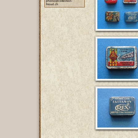
phono@collection-
frioud.ch