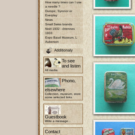
How many times can I use
a needle ?
Duropic, Syronor or
Everplay
News
Small Swiss brands
Noël 1932 - étrennes
1933
Expo Baud Museum, L
Auberson
Additionaly
To see
and listen
All media
Phono,
elsewhere
Collection, museum, store
some selected links
Guestbook
Write a message...
Contact