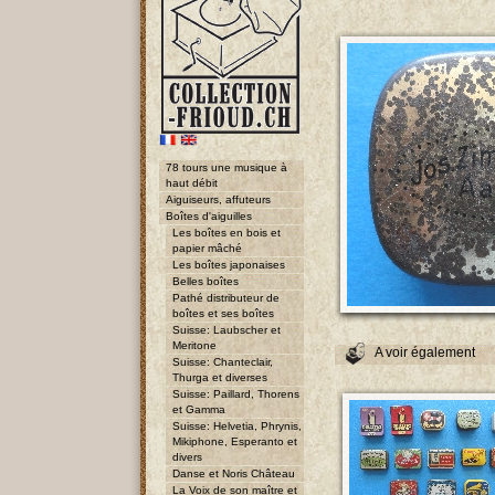
78 tours une musique à
haut débit
Aiguiseurs, affuteurs
Boîtes d'aiguilles
Les boîtes en bois et
papier mâché
Les boîtes japonaises
Belles boîtes
Pathé distributeur de
boîtes et ses boîtes
Suisse: Laubscher et
Meritone
A voir également
Suisse: Chanteclair,
Thurga et diverses
Suisse: Paillard, Thorens
et Gamma
Suisse: Helvetia, Phrynis,
Mikiphone, Esperanto et
divers
Danse et Noris Château
La Voix de son maître et