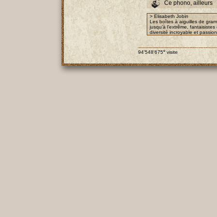
Ce phono, ailleurs
> Elisabeth Jobin
Les boîtes à aiguilles de gra
jusqu’à l’extrême, fantaisist
diversité incroyable et passio
e
94'548'675
visite