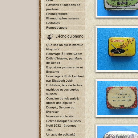
Livre
Pavillons et supports de
pavillons
Phonographes
Phonographes suisses
Portables
Reproducteurs
L'écho du phono
Que sait-on sur la marque
Phrynis ?
Hommage à Pierre Cottet
Drôle d'histoire, par Marie
de Benoit
Exposition permanente et
Brocante
Hommage à Ruth Lambert
par Elisabeth Jobin
Exhibition, tête de lecture
mythique et ses copies
suisses
Combien de fois puis-je
utiliser une aiguille ?
Duropic, Syronor ou
Everplay
Nouveau sur le site
Petites marques suisses
Noël 1932 - étrennes
1933
Un acte de solidarité