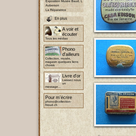
Exposition Musée Baud, L
Auberson
La Réparatrice
En plus
A voir et
écouter
Tous les médias
Phono
d'ailleurs
Collection, musée,
magasin quelques liens
choisis
Livre d'or
Laissez nous
un
message...
Pour m'écrire
phono@collection-
frioud.ch